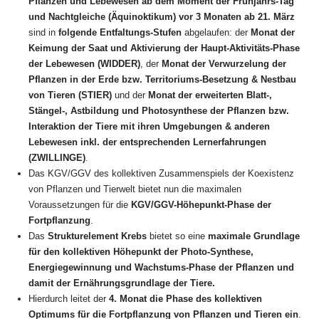
Pflanzen und Lebewesen ab dem Moment der Frühjahrs-Tag
und Nachtgleiche (Äquinoktikum) vor 3 Monaten ab 21. März
sind in
folgende Entfaltungs-Stufen
abgelaufen: der
Monat der
Keimung der Saat und Aktivierung der Haupt-Aktivitäts-Phase
der Lebewesen (WIDDER)
, der
Monat der Verwurzelung der
Pflanzen in der Erde
bzw. Territoriums-Besetzung & Nestbau
von Tieren (STIER)
und der
Monat der erweiterten Blatt-,
Stängel-, Astbildung und Photosynthese der Pflanzen bzw.
Interaktion der Tiere mit ihren Umgebungen & anderen
Lebewesen inkl. der entsprechenden Lernerfahrungen
(ZWILLINGE)
.
Das KGV/GGV des kollektiven Zusammenspiels der Koexistenz
von Pflanzen und Tierwelt bietet nun die maximalen
Voraussetzungen für die
KGV/GGV-Höhepunkt-Phase der
Fortpflanzung
.
Das
Strukturelement Krebs
bietet so eine
maximale Grundlage
für den kollektiven Höhepunkt der Photo-Synthese,
Energiegewinnung und Wachstums-Phase der Pflanzen und
damit der Ernährungsgrundlage der Tiere.
Hierdurch leitet der
4. Monat die Phase des kollektiven
Optimums für die Fortpflanzung von Pflanzen und Tieren ein
.