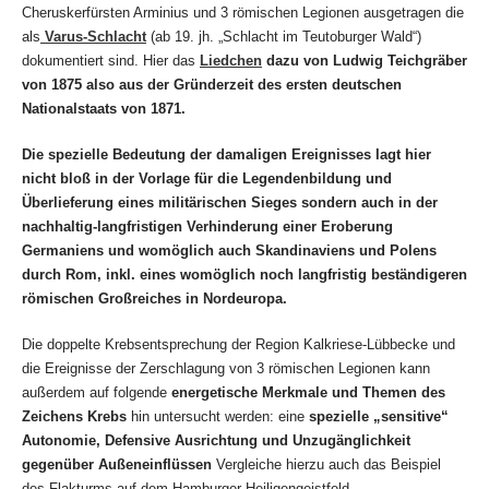
Cheruskerfürsten Arminius und 3 römischen Legionen ausgetragen die
als
Varus-Schlacht
(ab 19. jh. „Schlacht im Teutoburger Wald“)
dokumentiert sind. Hier das
Liedchen
dazu von Ludwig Teichgräber
von 1875 also aus der Gründerzeit des ersten deutschen
Nationalstaats von 1871.
Die spezielle Bedeutung der damaligen Ereignisses lagt hier
nicht bloß in der Vorlage für die Legendenbildung und
Überlieferung eines militärischen Sieges sondern auch in der
nachhaltig-langfristigen Verhinderung einer Eroberung
Germaniens und womöglich auch Skandinaviens und Polens
durch Rom, inkl. eines womöglich noch langfristig beständigeren
römischen Großreiches in Nordeuropa.
Die doppelte Krebsentsprechung der Region Kalkriese-Lübbecke und
die Ereignisse der Zerschlagung von 3 römischen Legionen kann
außerdem auf folgende
energetische Merkmale und Themen des
Zeichens Krebs
hin untersucht werden: eine
spezielle „sensitive“
Autonomie, Defensive Ausrichtung und Unzugänglichkeit
gegenüber Außeneinflüssen
Vergleiche hierzu auch das Beispiel
des Flakturms auf dem Hamburger Heiligengeistfeld.