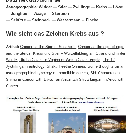
Die 12 Tierkreiszeichen in der
Astrogeographie:
Widder
—
Stier
—
Zwillinge
—
Krebs
—
Löwe
—
Jungfrau
—
Waage
—
Skorpion
—
Schütze
—
Steinbock
—
Wassermann
–
Fische
Wie sieht das Zeichen Krebs aus ?
Artikel:
Cancer as the Sign of Seashells
,
Cancer as the sign of eggs
and the uterus
,
Krebs und Stier – Wurzelbildung am Strand und in der
Wüste
,
Utroba Cave – a Vagina or Womb Cave Temple
,
The 12
Jyotirlinga in astrology
,
Shakti Peetha Shrines
, Some thoughts on an
astrogeographical typology of monolithic domes
,
Sidi Chamarouch
Shrine in Cancer with Libra
.
Sri Amarnath Shiva Lingam in Aries with
Cancer