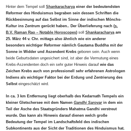
Hinter dem Tempel soll
Shankaracharya
einer der bedeutendsten
Reformer des Hinduismus
begraben sein dessen Schriften die
Rückbesinnung auf das Selbst im Sinne der indischen Mönchs-
Kultur ins Zentrum gerückt haben.. Der
Überlieferung nach
(
s.
B.V. Raman Rao – Notable Horoscopes
)
soll
Shankaracharya
am
25. März 44 v. Chr. mittags also ähnlich wie ein anderer
besonders wichtiger Reformer nämlich
Gautama Buddha
mit der
Sonne in Widder und Aszendent Krebs
geboren sein. Auch wenn
beide Geburtsdaten ungesichert sind, ist aber die Vermutung eines
Krebs-Aszendenten doch ein sehr guter Hinweis darauf
wie das
Zeichen Krebs auch von professionell sehr erfahrenen Astrologen
Indiens als wichtiger Faktor bei der Erdung und Zentrierung des
Selbst
eingeschätzt wird.
In ca. 3 km Entfernung liegt oberhalb des Kedarnath Tempels ein
kleiner Gletschersee mit dem Namen
Gandhi Sarovar
in dem ein
Teil der Asche des Staatsgründers Mahatma Gandhi verstreut
wurde. Das kann als Hinweis darauf dienen welch große
Bedeutung
der Tempel im Landschaftsfeld des indischen
Subkontinents aus
der Sicht der Traditionen des Hinduismus
hat.