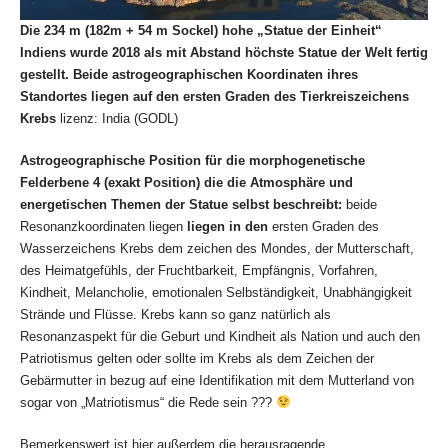
Die 234 m (182m + 54 m Sockel) hohe „Statue der Einheit“
Indiens wurde 2018 als mit Abstand höchste Statue der Welt fertig
gestellt. Beide astrogeographischen Koordinaten ihres
Standortes liegen auf den ersten Graden des Tierkreiszeichens
Krebs
lizenz: India (GODL)
Astrogeographische Position für die morphogenetische
Felderbene 4 (exakt Position) die die Atmosphäre und
energetischen Themen der Statue selbst beschreibt:
beide
Resonanzkoordinaten liegen
liegen in den
ersten Graden des
Wasserzeichens Krebs dem zeichen des Mondes, der Mutterschaft,
des Heimatgefühls, der Fruchtbarkeit, Empfängnis, Vorfahren,
Kindheit, Melancholie, emotionalen Selbständigkeit, Unabhängigkeit
Strände und Flüsse. Krebs kann so ganz natürlich als
Resonanzaspekt für die Geburt und Kindheit als Nation und auch den
Patriotismus gelten oder sollte im Krebs als dem Zeichen der
Gebärmutter in bezug auf eine Identifikation mit dem Mutterland von
sogar von „Matriotismus“ die Rede sein ???
Bemerkenswert ist hier außerdem die herausragende