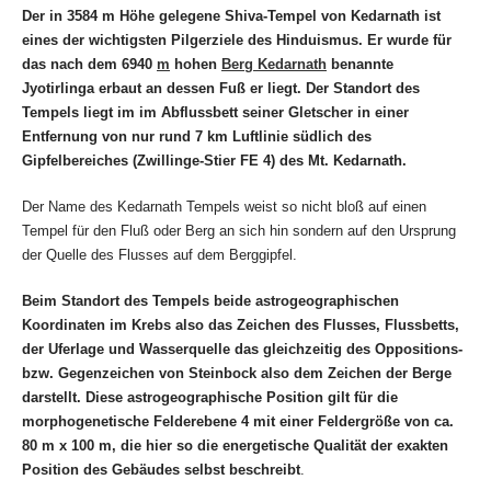
Der
in 3584 m Höhe gelegene
Shiva-Tempel von Kedarnath
ist
eines der wichtigsten Pilgerziele des Hinduismus.
Er wurde für
das nach dem
6940
m
hohen
Berg Kedarnath
benannte
Jyotirlinga erbaut an dessen Fuß er liegt.
Der Standort des
Tempels liegt im im Abflussbett seiner Gletscher in einer
Entfernung von nur rund 7 km Luftlinie südlich des
Gipfelbereiches (Zwillinge-Stier FE 4) des Mt. Kedarnath.
Der Name des Kedarnath Tempels weist so nicht bloß auf einen
Tempel für den Fluß oder Berg an sich hin sondern auf den Ursprung
der Quelle des Flusses auf dem Berggipfel.
Beim Standort des Tempels
beide astrogeographischen
Koordinaten im Krebs also das Zeichen des Flusses, Flussbetts,
der Uferlage und Wasserquelle das gleichzeitig des Oppositions-
bzw. Gegenzeichen von Steinbock also dem Zeichen der Berge
darstellt.
Diese astrogeographische Position gilt für die
morphogenetische Felderebene 4 mit einer Feldergröße von ca.
80 m x 100 m, die hier so die energetische Qualität der exakten
Position des Gebäudes selbst beschreibt
.