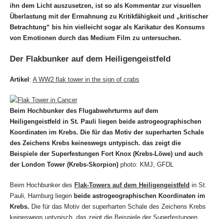
ihn dem Licht auszusetzen, ist so als Kommentar zur visuellen
Überlastung mit der Ermahnung zu Kritikfähigkeit und „kritischer
Betrachtung“ bis hin vielleicht sogar als Karikatur des Konsums
von Emotionen durch das Medium Film zu untersuchen.
Der Flakbunker auf dem Heiligengeistfeld
Artikel
:
A WW2 flak tower in the sign of crabs
Beim Hochbunker des Flugabwehrturms auf dem
Heiligengeistfeld in St. Pauli liegen beide astrogeographischen
Koordinaten im Krebs. Die für das Motiv der superharten Schale
des Zeichens Krebs keineswegs untypisch. das zeigt die
Beispiele der Superfestungen Fort Knox (Krebs-Löwe) und auch
der London Tower
(Krebs-Skorpion)
photo: KMJ, GFDL
Beim Hochbunker des
Flak-Towers auf dem Heiligengeistfeld
in St.
Pauli, Hamburg liegen
beide astrogeographischen Koordinaten im
Krebs.
Die für das Motiv der superharten Schale des Zeichens Krebs
keineswegs untypisch. das zeigt die Beispiele der Superfestungen