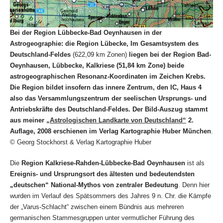
Bei der Region Lübbecke-Bad Oeynhausen in der
Astrogeographie: die Region
Lübecke, Im Gesamtsystem des
Deutschland-Feldes
(622,09 km Zonen)
liegen bei der Region Bad-
Oeynhausen, Lübbecke, Kalkriese (51,84 km Zone) beide
astrogeographischen Resonanz-Koordinaten im Zeichen Krebs.
Die Region bildet insofern das innere Zentrum, den IC, Haus 4
also das Versammlungszentrum der seelischen Ursprungs- und
Antriebskräfte des Deutschland-Feldes.
Der Bild-Auszug stammt
aus meiner
„Astrologischen Landkarte von Deutschland“
2.
Auflage, 2008 erschienen im Verlag Kartographie Huber München
.
© Georg Stockhorst & Verlag Kartographie Huber
Die
Region Kalkriese-Rahden-Lübbecke-Bad Oeynhausen
ist als
Ereignis- und Ursprungsort des ältesten und bedeutendsten
„deutschen“ National-Mythos von zentraler Bedeutung
. Denn hier
wurden im Verlauf des Spätsommers des Jahres 9 n. Chr. die Kämpfe
der „Varus-Schlacht“ zwischen einem Bündnis aus mehreren
germanischen Stammesgruppen unter vermutlicher Führung des