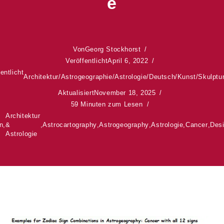
E
Von
Georg Stockhorst
Veröffentlicht
April 6, 2022
entlicht
Architektur
/
Astrogeographie
/
Astrologie
/
Deutsch
/
Kunst
/
Skulptu
Aktualisiert
November 18, 2025
59 Minuten zum Lesen
Architektur
n
,
&
,
Astrocartography
,
Astrogeography
,
Astrologie
,
Cancer
,
Des
Astrologie