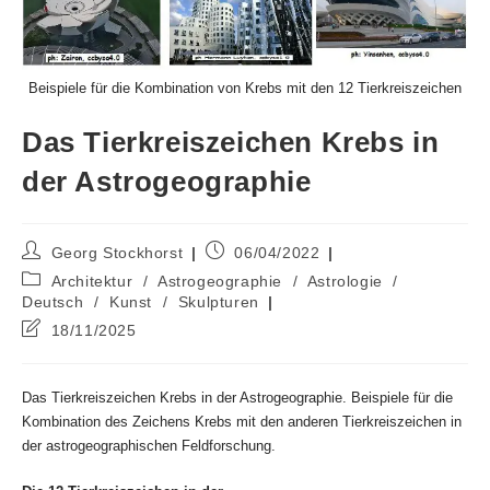
Beispiele für die Kombination von Krebs mit den 12 Tierkreiszeichen
Das Tierkreiszeichen Krebs in
der Astrogeographie
Beitrags-
Beitrag
Georg Stockhorst
06/04/2022
Autor:
veröffentlicht:
Beitrags-
Architektur
/
Astrogeographie
/
Astrologie
/
Kategorie:
Deutsch
/
Kunst
/
Skulpturen
Beitrag
18/11/2025
zuletzt
geändert
am:
Das Tierkreiszeichen Krebs in der Astrogeographie. Beispiele für die
Kombination des Zeichens Krebs mit den anderen Tierkreiszeichen in
der astrogeographischen Feldforschung.