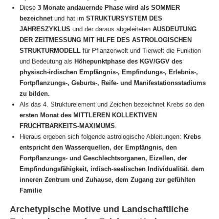
Diese
3 Monate andauernde Phase wird als SOMMER
bezeichnet
und hat im
STRUKTURSYSTEM DES
JAHRESZYKLUS
und der daraus abgeleiteten
AUSDEUTUNG
DER ZEITMESSUNG MIT HILFE DES
ASTROLOGISCHEN
STRUKTURMODELL
für Pflanzenwelt und Tierwelt die Funktion
und Bedeutung als
Höhepunktphase des KGV/GGV des
physisch-irdischen Empfängnis-, Empfindungs-, Erlebnis-,
Fortpflanzungs-, Geburts-, Reife-
und Manifestationsstadiums
zu bilden.
Als das 4. Strukturelement und Zeichen bezeichnet Krebs so den
ersten Monat des MITTLEREN KOLLEKTIVEN
FRUCHTBARKEITS-MAXIMUMS
.
Hieraus ergeben sich folgende astrologische Ableitungen:
Krebs
entspricht den Wasserquellen, der Empfängnis, den
Fortpflanzungs- und Geschlechtsorganen, Eizellen, der
Empfindungsfähigkeit, irdisch-seelischen Individualität. dem
inneren Zentrum und Zuhause, dem Zugang zur gefühlten
Familie
Archetypische Motive und Landschaftliche