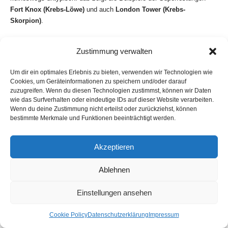
Fort Knox (Krebs-Löwe)
und auch
London Tower (Krebs-
Skorpion)
.
Das Hagymatikum Thermalbad in Makó, Ungarn
Zustimmung verwalten
Um dir ein optimales Erlebnis zu bieten, verwenden wir Technologien wie
Beim Hagymatikum Thermalbad in Makó, Ungarn liegen beide
Cookies, um Geräteinformationen zu speichern und/oder darauf
astrogeographischen Koordinaten im Wasserzeichen Krebs (FL 3
zuzugreifen. Wenn du diesen Technologien zustimmst, können wir Daten
– nähere Umgebung)
ph: Elekes Andor, ccbysa4.0
wie das Surfverhalten oder eindeutige IDs auf dieser Website verarbeiten.
Wenn du deine Zustimmung nicht erteilst oder zurückziehst, können
bestimmte Merkmale und Funktionen beeinträchtigt werden.
Beim 2012 eröffneten
Hagymatikum (Hagyma = Zwiebel)
Thermalbad in Makó, Ungarn
liegen nach meinem
Berechnungssystem beide astrogeographischen Resonanzkoordinaten
Akzeptieren
im Zeichen
Krebs (Quellen, Flüsse, Seen, Ufer, Krabben,
Krebstiere, Muschel, Mutter, Fruchtbarkeit, Ei, Empfängnis,
Ablehnen
Gebärmutter
,
Geschlechtsorgane, Muttermilch, Kindheit,
emotionale Individualität)
.
Einstellungen ansehen
Der Entwurf zu der Thermenanlage stammt von dem ungarischen
Cookie Policy
Datenschutzerklärung
Impressum
Architekten
Imre Makowecz
geboren am 20. November 1935 mit