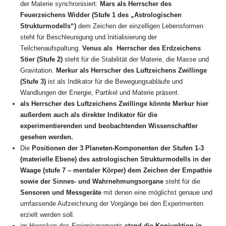
der Materie synchronisiert:
Mars
als Herrscher des
Feuerzeichens Widder (Stufe 1 des „Astrologischen
Strukturmodells“)
dem Zeichen der einzelligen Lebensformen
steht für Beschleunigung und Initialisierung der
Teilchenaufspaltung.
Venus als Herrscher des Erdzeichens
Stier (Stufe 2)
steht für die Stabilität der Materie, die Masse und
Gravitation.
Merkur
als Herrscher des Luftzeichens Zwillinge
(Stufe 3)
ist als Indikator für die Bewegungsabläufe und
Wandlungen der Energie, Partikel und Materie präsent.
als Herrscher des Luftzeichens Zwillinge könnte Merkur hier
außerdem auch als direkter Indikator für die
experimentierenden und beobachtenden Wissenschaftler
gesehen werden.
Die
Positionen der 3 Planeten-Komponenten der Stufen 1-3
(materielle Ebene) des astrologischen Strukturmodells in der
Waage (stufe 7 – mentaler Körper) dem Zeichen der Empathie
sowie der Sinnes- und Wahrnehmungsorgane
steht für die
Sensoren und Messgeräte
mit denen eine möglichst genaue und
umfassende Aufzeichnung der Vorgänge bei den Experimenten
erzielt werden soll.
im Horoskop des Ereignismoments
stand die Konjunktion in