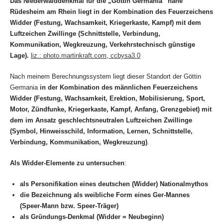
Das Niederwalddenkmal für die „Göttin Germania“ nahe
Rüdesheim am Rhein liegt
in der Kombination des Feuerzeichens
Widder (Festung, Wachsamkeit, Kriegerkaste, Kampf) mit dem
Luftzeichen Zwillinge
(Schnittstelle, Verbindung,
Kommunikation, Wegkreuzung, Verkehrstechnisch günstige
Lage)
.
liz.: photo.martinkraft.com, ccbysa3.0
Nach meinem Berechnungssystem liegt dieser Standort der Göttin
Germania
in der Kombination des männlichen Feuerzeichens
Widder (Festung, Wachsamkeit, Erektion, Mobilisierung, Sport,
Motor, Zündfunke, Kriegerkaste, Kampf, Anfang, Grenzgebiet) mit
dem im Ansatz geschlechtsneutralen Luftzeichen Zwillinge
(Symbol, Hinweisschild, Information, Lernen, Schnittstelle,
Verbindung, Kommunikation, Wegkreuzung)
.
Als Widder-Elemente zu untersuchen
:
als Personifikation eines deutschen (Widder) Nationalmythos
die Bezeichnung als weibliche Form eines Ger-Mannes
(Speer-Mann bzw. Speer-Träger)
als Gründungs-Denkmal (Widder = Neubeginn)