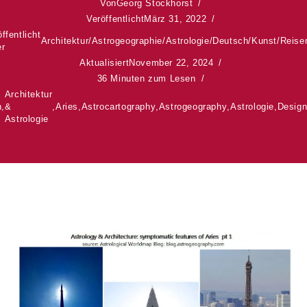
Von
Georg Stockhorst
Veröffentlicht
März 31, 2022
ffentlicht
Architektur
/
Astrogeographie
/
Astrologie
/
Deutsch
/
Kunst
/
Reise
er
Aktualisiert
November 22, 2024
36 Minuten zum Lesen
Architektur
n
,
&
,
Aries
,
Astrocartography
,
Astrogeography
,
Astrologie
,
Desig
Astrologie