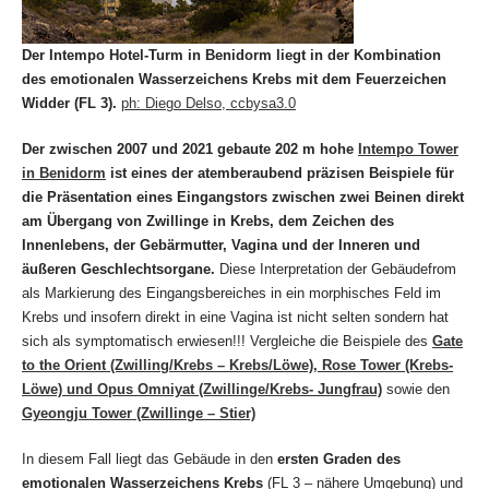
Der Intempo Hotel-Turm in Benidorm liegt in der Kombination
des emotionalen Wasserzeichens Krebs mit dem Feuerzeichen
Widder (FL 3).
ph: Diego Delso, ccbysa3.0
Der zwischen 2007 und 2021 gebaute 202 m hohe
Intempo Tower
in Benidorm
ist eines der atemberaubend präzisen Beispiele für
die Präsentation eines Eingangstors zwischen zwei Beinen direkt
am Übergang von Zwillinge in Krebs,
dem Zeichen des
Innenlebens, der Gebärmutter, Vagina und der Inneren und
äußeren Geschlechtsorgane.
Diese Interpretation der Gebäudefrom
als Markierung des Eingangsbereiches in ein morphisches Feld im
Krebs und insofern direkt in eine Vagina ist nicht selten sondern hat
sich als symptomatisch erwiesen!!! Vergleiche die Beispiele des
Gate
to the Orient (Zwilling/Krebs – Krebs/Löwe), Rose Tower (Krebs-
Löwe) und Opus Omniyat (Zwillinge/Krebs- Jungfrau)
sowie den
Gyeongju Tower (Zwillinge – Stier)
In diesem Fall liegt das Gebäude in den
ersten Graden des
emotionalen Wasserzeichens Krebs
(FL 3 – nähere Umgebung) und