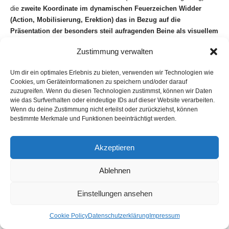
die
zweite Koordinate
im dynamischen Feuerzeichen Widder
(Action, Mobilisierung, Erektion) das in Bezug auf die
Präsentation der besonders steil aufragenden Beine als visuellem
Reiz zu untersuchen wäre.
Zustimmung verwalten
Als ein Symptom der Anwesenheit des Zeichens Widder wäre
Um dir ein optimales Erlebnis zu bieten, verwenden wir Technologien wie
außerdem die Präsentation eines nach unten gerichteten spitz
Cookies, um Geräteinformationen zu speichern und/oder darauf
zulaufenden Kegels in dem Bereich wo beim Rose Tower
zuzugreifen. Wenn du diesen Technologien zustimmst, können wir Daten
„explizit“ Wert auf eine Hervorhebung als klitoraler Bereich
wie das Surfverhalten oder eindeutige IDs auf dieser Website verarbeiten.
besteht zu untersuchen. Diese Art einer Markierung, bei der ein
Wenn du deine Zustimmung nicht erteilst oder zurückziehst, können
bestimmte Merkmale und Funktionen beeinträchtigt werden.
männliches (Stachel, spitz) statt ein weibliches (Kugel, weich)
Formelement verwendet wurde, wäre dabei aus astrologischer
Sicht als Ausdruck des Quadrats zwischen
Krebs und Widder zu
Akzeptieren
verstehen.
Ablehnen
Widder – Löwe
Einstellungen ansehen
Widder – Jungfrau
Cookie Policy
Datenschutzerklärung
Impressum
Das Krumme Häuschen in Jungfrau mit Widder