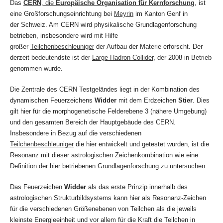
Das
CERN
, die
Europäische Organisation für Kernforschung
, ist
eine Großforschungseinrichtung bei
Meyrin
im Kanton Genf in
der Schweiz. Am CERN wird physikalische Grundlagenforschung
betrieben, insbesondere wird mit Hilfe
großer
Teilchenbeschleuniger
der Aufbau der Materie erforscht. Der
derzeit bedeutendste ist der
Large Hadron Collider
, der 2008 in Betrieb
genommen wurde.
Die Zentrale des CERN Testgeländes liegt in der Kombination des
dynamischen Feuerzeichens
Widder
mit dem Erdzeichen
Stier
. Dies
gilt hier für die morphogenetische Felderebene 3 (nähere Umgebung)
und den gesamten Bereich der Hauptgebäude des CERN.
Insbesondere in Bezug auf die verschiedenen
Teilchenbeschleuniger
die hier entwickelt und getestet wurden, ist die
Resonanz mit dieser astrologischen Zeichenkombination wie eine
Definition der hier betriebenen Grundlagenforschung zu untersuchen.
Das Feuerzeichen
Widder
als das erste Prinzip innerhalb des
astrologischen Strukturbildsystems kann hier als Resonanz-Zeichen
für die verschiedenen Größenebenen von Teilchen als die jeweils
kleinste Energieeinheit und vor allem für die Kraft die Teilchen in