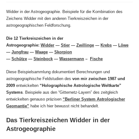
geändert
am:
Widder in der Astrogeographie. Beispiele für die Kombination des
Zeichens Widder mit den anderen Tierkreiszeichen in der
astrogeographischen Feldforschung.
Die 12 Tierkreiszeichen in der
Astrogeographie:
Widder
—
Stier
—
Zwillinge
—
Krebs
—
Löwe
—
Jungfrau
—
Waage
—
Skorpion
—
Schütze
—
Steinbock
—
Wassermann
–
Fische
Diese Beispielsammlung dokumentiert Berechnungen und
astrogeographische Feldstudien des
von mir zwischen 1987 und
2009
entwickelten
“Holographische Astrologische Weltkarte”
Systems
. Beispiele aus den “Gitternetz-Layern” des zeitgleich
entwickelten genauso präzisen
“Berliner System Astrologischer
Geomantie”
habe ich hier bewusst nicht behandelt.
Das Tierkreiszeichen Widder in der
Astrogeographie