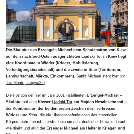
Die Skulptur des Erzengels Michael dem Schutzpatron von Kiew
auf dem nach Süd-Osten ausgerichteten Liadski Tor in Kiew liegt
eine Koordinate in Widder (Krieger, Mobilisierung,
Verteidigungsbereitschaft) und die zweite in Stier (Territorium,
Landwirtschaft, Märkte, Einkommen).
Sankt Michael steht hier
ph:
Tiia Monto, ccbysa3.0
Die Position der hier im Jahr 2001 installierten
Erzengel-Michael
–
Skulptu
r auf dem
Kiewer
Ljadski Tor
am
Majdan Nesaleschnosti
in
der
Kombination der beiden ersten Zeichen des Tierkreises
Widder und Stier
, die die Überlebensfunktionen des materiellen
Körpers betreffen ist in erster Linie ein sehr deutlicher Hinweis darauf,
wie direkt und akut der
Erzengel Michael als Helfer
in
Kriegen und