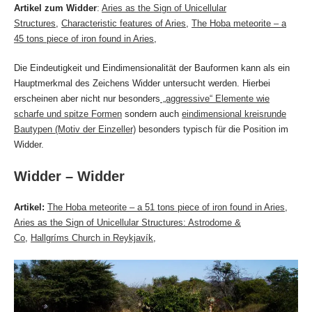
Artikel zum Widder
:
Aries as the Sign of Unicellular
Structures
,
Characteristic features of Aries
,
The Hoba meteorite – a
45 tons piece of iron found in Aries
,
Die Eindeutigkeit und Eindimensionalität der Bauformen kann als ein
Hauptmerkmal des Zeichens Widder untersucht werden. Hierbei
erscheinen aber nicht nur besonders
„aggressive“ Elemente wie
scharfe und spitze Formen
sondern auch
eindimensional kreisrunde
Bautypen (Motiv der Einzeller)
besonders typisch für die Position im
Widder.
Widder – Widder
Artikel:
The Hoba meteorite – a 51 tons piece of iron found in Aries
,
Aries as the Sign of Unicellular Structures: Astrodome &
Co
,
Hallgríms Church in Reykjavík
,