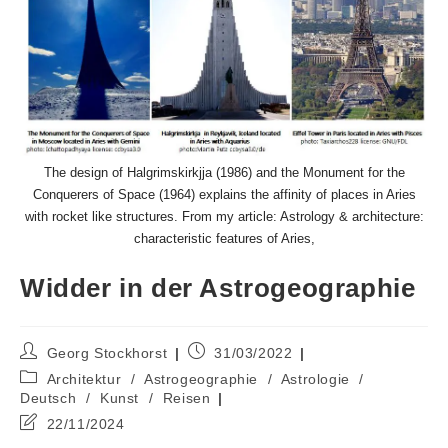
The design of Halgrimskirkjja (1986) and the Monument for the
Conquerers of Space (1964) explains the affinity of places in Aries
with rocket like structures. From my article: Astrology & architecture:
characteristic features of Aries,
Widder in der Astrogeographie
Beitrags-
Beitrag
Georg Stockhorst
31/03/2022
Autor:
veröffentlicht:
Beitrags-
Architektur
/
Astrogeographie
/
Astrologie
/
Kategorie:
Deutsch
/
Kunst
/
Reisen
Beitrag
22/11/2024
zuletzt