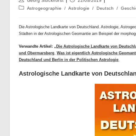
Georg Stockhorst
22/05/2019
Autor:
veröffentlicht:
Beitrags-
Astrogeographie
/
Astrologie
/
Deutsch
/
Geschi
Kategorie:
Die Astrologische Landkarte von Deutschland. Astrologie, Astroge
Städten in der Astrologischen Geomantie am Beispiel der morphog
Verwandte Artikel:
„Die Astrologische Landkarte von Deutschla
und Obermarsberg
,
Was ist eigentlich Astrologische Geomant
Deutschland und Berlin in der Politischen Astrologie
,
Astrologische Landkarte von Deutschla