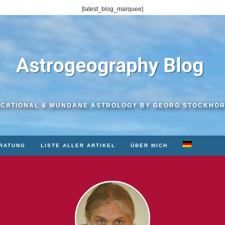
[latest_blog_marquee]
CATIONAL & MUNDANE ASTROLOGY BY GEORG STOCKHO
RATUNG
LISTE ALLER ARTIKEL
ÜBER MICH