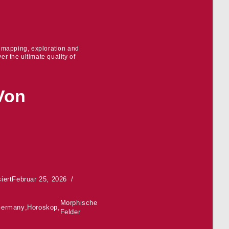
r mapping, exploration and
er the ultimate quality of
Von
iert
Februar 25, 2026
Morphische
ermany
,
Horoskop
,
Felder