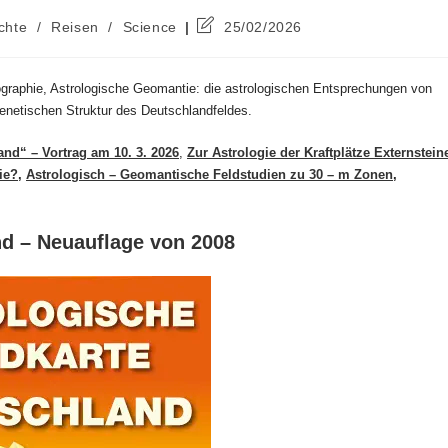
Beitrag
chte
/
Reisen
/
Science
25/02/2026
zuletzt
geändert
am:
ographie, Astrologische Geomantie: die astrologischen Entsprechungen von
enetischen Struktur des Deutschlandfeldes.
nd“ – Vortrag am 10. 3. 2026
,
Zur Astrologie der Kraftplätze Externstein
ie?
,
Astrologisch – Geomantische Feldstudien zu 30 – m Zonen
,
nd – Neuauflage von 2008