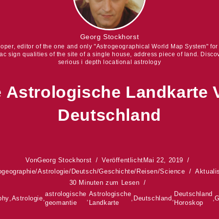
Georg Stockhorst
eloper, editor of the one and only "Astrogeographical World Map System" fo
iac sign qualities of the site of a single house, address piece of land. Discov
serious i depth locational astrology
e Astrologische Landkarte 
Deutschland
Von
Georg Stockhorst
Veröffentlicht
Mai 22, 2019
ogeographie
/
Astrologie
/
Deutsch
/
Geschichte
/
Reisen
/
Science
Aktualis
30 Minuten zum Lesen
astrologische
Astrologische
Deutschland
phy
,
Astrologie
,
,
,
Deutschland
,
,
G
geomantie
Landkarte
Horoskop