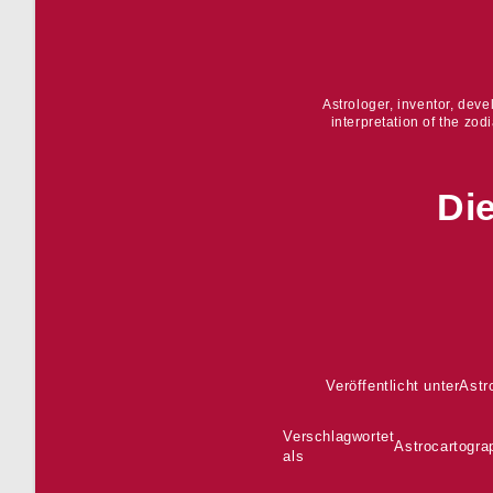
Astrologer, inventor, dev
interpretation of the zod
Di
Veröffentlicht unter
Astr
Verschlagwortet
Astrocartogra
als