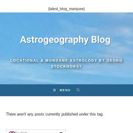
Skip
[latest_blog_marquee]
to
content
LOCATIONAL & MUNDANE ASTROLOGY BY GEORG
STOCKHORST
MENU
There aren't any posts currently published under this tag.