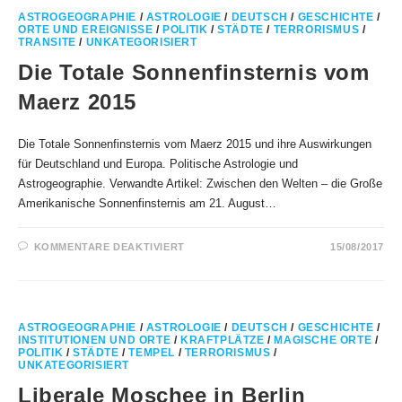
ASTROGEOGRAPHIE
/
ASTROLOGIE
/
DEUTSCH
/
GESCHICHTE
/
ORTE UND EREIGNISSE
/
POLITIK
/
STÄDTE
/
TERRORISMUS
/
TRANSITE
/
UNKATEGORISIERT
Die Totale Sonnenfinsternis vom
Maerz 2015
Die Totale Sonnenfinsternis vom Maerz 2015 und ihre Auswirkungen
für Deutschland und Europa. Politische Astrologie und
Astrogeographie. Verwandte Artikel: Zwischen den Welten – die Große
Amerikanische Sonnenfinsternis am 21. August…
FÜR
KOMMENTARE DEAKTIVIERT
15/08/2017
DIE
TOTALE
SONNENFINSTERNIS
VOM
MAERZ
2015
ASTROGEOGRAPHIE
/
ASTROLOGIE
/
DEUTSCH
/
GESCHICHTE
/
INSTITUTIONEN UND ORTE
/
KRAFTPLÄTZE
/
MAGISCHE ORTE
/
POLITIK
/
STÄDTE
/
TEMPEL
/
TERRORISMUS
/
UNKATEGORISIERT
Liberale Moschee in Berlin