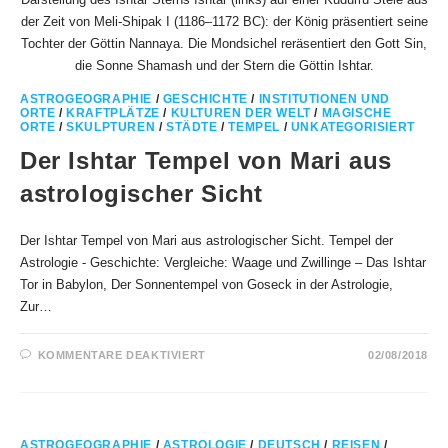
der Zeit von Meli-Shipak I (1186–1172 BC): der König präsentiert seine
Tochter der Göttin Nannaya. Die Mondsichel reräsentiert den Gott Sin,
die Sonne Shamash und der Stern die Göttin Ishtar.
ASTROGEOGRAPHIE
/
GESCHICHTE
/
INSTITUTIONEN UND
ORTE
/
KRAFTPLÄTZE
/
KULTUREN DER WELT
/
MAGISCHE
ORTE
/
SKULPTUREN
/
STÄDTE
/
TEMPEL
/
UNKATEGORISIERT
Der Ishtar Tempel von Mari aus
astrologischer Sicht
Der Ishtar Tempel von Mari aus astrologischer Sicht. Tempel der
Astrologie - Geschichte: Vergleiche: Waage und Zwillinge – Das Ishtar
Tor in Babylon, Der Sonnentempel von Goseck in der Astrologie,
Zur…
FÜR
KOMMENTARE DEAKTIVIERT
02/08/2018
DER
ISHTAR
TEMPEL
VON
MARI
AUS
ASTROLOGISCHER
ASTROGEOGRAPHIE
/
ASTROLOGIE
/
DEUTSCH
/
REISEN
/