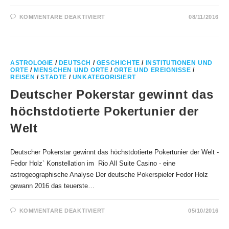
FÜR
KOMMENTARE DEAKTIVIERT
08/11/2016
DIE
ELBPHILHARMONIE
AUS
ASTROGEOGRAPHISCHER
SICHT
ASTROLOGIE
/
DEUTSCH
/
GESCHICHTE
/
INSTITUTIONEN UND
ORTE
/
MENSCHEN UND ORTE
/
ORTE UND EREIGNISSE
/
REISEN
/
STÄDTE
/
UNKATEGORISIERT
Deutscher Pokerstar gewinnt das
höchstdotierte Pokertunier der
Welt
Deutscher Pokerstar gewinnt das höchstdotierte Pokertunier der Welt -
Fedor Holz` Konstellation im Rio All Suite Casino - eine
astrogeographische Analyse Der deutsche Pokerspieler Fedor Holz
gewann 2016 das teuerste…
FÜR
KOMMENTARE DEAKTIVIERT
05/10/2016
DEUTSCHER
POKERSTAR