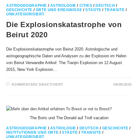
ASTROGEOGRAPHIE
/
ASTROLOGIE
/
CITIES
/
DEUTSCH
/
GESCHICHTE
/
ORTE UND EREIGNISSE
/
STÄDTE
/
TRANSITE
/
UNKATEGORISIERT
Die Explosionskatastrophe von
Beirut 2020
Die Explosionskatastrophe von Beirut 2020. Astrologische und
astrogeographische Daten und Analysen zu der Explosion im Hafen
von Beirut Verwandte Artikel: The Tianjin Explosion on 12 August
2015, New York Explosion…
FÜR
KOMMENTARE DEAKTIVIERT
06/08/2020
DIE
EXPLOSIONSKATASTROPHE
VON
BEIRUT
2020
The Boris und The Donald auf Troll vacation
ASTROGEOGRAPHIE
/
ASTROLOGIE
/
DEUTSCH
/
GESCHICHTE
/
INSTITUTIONEN UND ORTE
/
STÄDTE
/
TRANSITE
/
UNKATEGORISIERT