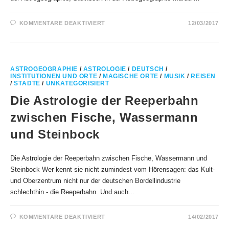
FÜR
KOMMENTARE DEAKTIVIERT
12/03/2017
MURDER
INC.
–
DIENSTLEISTUNG
IN
WAAGE
MIT
ASTROGEOGRAPHIE
/
ASTROLOGIE
/
DEUTSCH
/
STEINBOCK
INSTITUTIONEN UND ORTE
/
MAGISCHE ORTE
/
MUSIK
/
REISEN
/
STÄDTE
/
UNKATEGORISIERT
Die Astrologie der Reeperbahn
zwischen Fische, Wassermann
und Steinbock
Die Astrologie der Reeperbahn zwischen Fische, Wassermann und
Steinbock Wer kennt sie nicht zumindest vom Hörensagen: das Kult-
und Oberzentrum nicht nur der deutschen Bordellindustrie
schlechthin - die Reeperbahn. Und auch…
FÜR
KOMMENTARE DEAKTIVIERT
14/02/2017
DIE