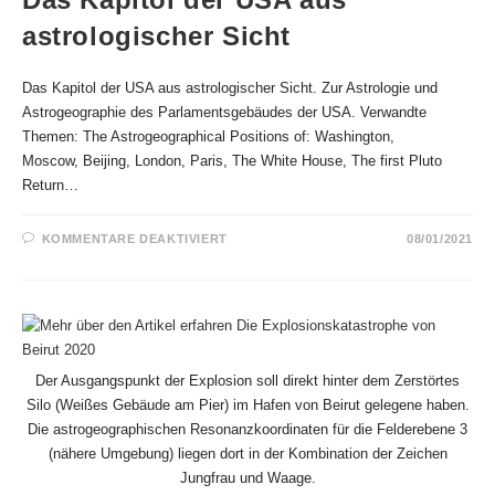
astrologischer Sicht
Das Kapitol der USA aus astrologischer Sicht. Zur Astrologie und
Astrogeographie des Parlamentsgebäudes der USA. Verwandte
Themen: The Astrogeographical Positions of: Washington,
Moscow, Beijing, London, Paris, The White House, The first Pluto
Return…
FÜR
KOMMENTARE DEAKTIVIERT
08/01/2021
DAS
KAPITOL
DER
USA
AUS
ASTROLOGISCHER
SICHT
Der Ausgangspunkt der Explosion soll direkt hinter dem Zerstörtes
Silo (Weißes Gebäude am Pier) im Hafen von Beirut gelegene haben.
Die astrogeographischen Resonanzkoordinaten für die Felderebene 3
(nähere Umgebung) liegen dort in der Kombination der Zeichen
Jungfrau und Waage.