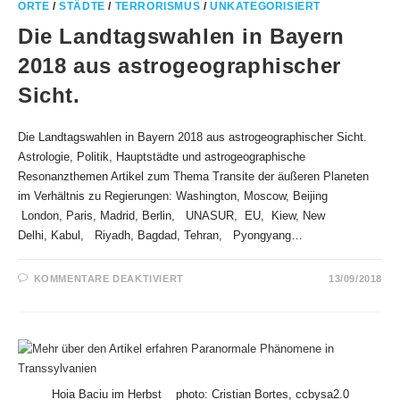
ORTE
/
STÄDTE
/
TERRORISMUS
/
UNKATEGORISIERT
Die Landtagswahlen in Bayern
2018 aus astrogeographischer
Sicht.
Die Landtagswahlen in Bayern 2018 aus astrogeographischer Sicht.
Astrologie, Politik, Hauptstädte und astrogeographische
Resonanzthemen Artikel zum Thema Transite der äußeren Planeten
im Verhältnis zu Regierungen: Washington, Moscow, Beijing
London, Paris, Madrid, Berlin, UNASUR, EU, Kiew, New
Delhi, Kabul, Riyadh, Bagdad, Tehran, Pyongyang…
FÜR
KOMMENTARE DEAKTIVIERT
13/09/2018
DIE
LANDTAGSWAHLEN
IN
BAYERN
2018
AUS
ASTROGEOGRAPHISCHER
SICHT.
Hoia Baciu im Herbst photo: Cristian Bortes, ccbysa2.0