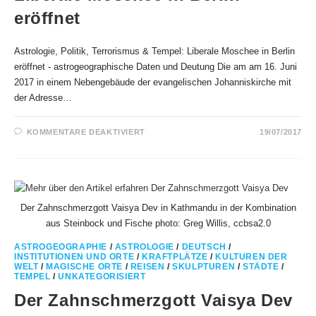
eröffnet
Astrologie, Politik, Terrorismus & Tempel: Liberale Moschee in Berlin
eröffnet - astrogeographische Daten und Deutung Die am am 16. Juni
2017 in einem Nebengebäude der evangelischen Johanniskirche mit
der Adresse…
FÜR
KOMMENTARE DEAKTIVIERT
19/07/2017
LIBERALE
MOSCHEE
IN
BERLIN
ERÖFFNET
Der Zahnschmerzgott Vaisya Dev in Kathmandu in der Kombination
aus Steinbock und Fische photo: Greg Willis, ccbsa2.0
ASTROGEOGRAPHIE
/
ASTROLOGIE
/
DEUTSCH
/
INSTITUTIONEN UND ORTE
/
KRAFTPLÄTZE
/
KULTUREN DER
WELT
/
MAGISCHE ORTE
/
REISEN
/
SKULPTUREN
/
STÄDTE
/
TEMPEL
/
UNKATEGORISIERT
Der Zahnschmerzgott Vaisya Dev