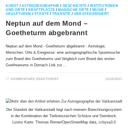
KUNST
/
ASTROGEOGRAPHIE
/
GESCHICHTE
/
INSTITUTIONEN
UND ORTE
/
KRAFTPLÄTZE
/
MAGISCHE ORTE
/
MUSIK
/
SKULPTUREN
/
STÄDTE
/
TRANSITE
/
UNKATEGORISIERT
Neptun auf dem Mond –
Goetheturm abgebrannt
Neptun auf dem Mond - Goetheturm abgebrannt - Astrologie,
Menschen, Orte & Ereignisse: eine astrogeographische Spurensuche
zum Brand des Goetheturms und Vergleich zum Brand des ersten
Goetheanums in Dornach Link zur…
FÜR
KOMMENTARE DEAKTIVIERT
12/10/2017
NEPTUN
AUF
DEM
MOND
–
GOETHETURM
ABGEBRANNT
Der Standort der Vatikanstadt liegt nach meinem Berechnungssystem
in der Kombination der Tierkreiszeichen Schütze und Steinbock.
Lizenz Karte: Thomas Römer/OpenStreetMap data, ccbysa3.0