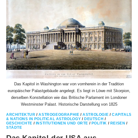
Das Kapitol in Washington war von vornherein in der Tradition
europäischer Palastgebäude angelegt. Es liegt in Löwe mit Skorpion,
derselben Konstellation wie das Britische Parlament im Londoner
Westminster Palast. Historische Darstellung von 1825
ARCHITEKTUR
/
ASTROGEOGRAPHIE
/
ASTROLOGIE
/
CAPITALS
& NATIONS IN POLITICAL ASTROLOGY
/
DEUTSCH
/
GESCHICHTE
/
INSTITUTIONEN UND ORTE
/
POLITIK
/
REISEN
/
STÄDTE
Das Kapitol der USA aus