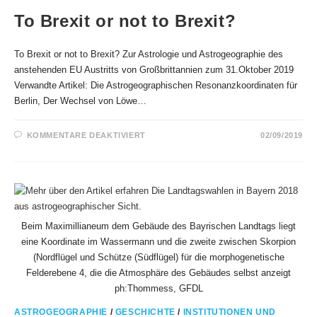
To Brexit or not to Brexit?
To Brexit or not to Brexit? Zur Astrologie und Astrogeographie des
anstehenden EU Austritts von Großbrittannien zum 31.Oktober 2019
Verwandte Artikel: Die Astrogeographischen Resonanzkoordinaten für
Berlin, Der Wechsel von Löwe…
FÜR
KOMMENTARE DEAKTIVIERT
02/09/2019
TO
BREXIT
OR
NOT
TO
BREXIT?
Beim Maximillianeum dem Gebäude des Bayrischen Landtags liegt
eine Koordinate im Wassermann und die zweite zwischen Skorpion
(Nordflügel und Schütze (Südflügel) für die morphogenetische
Felderebene 4, die die Atmosphäre des Gebäudes selbst anzeigt
ph:Thommess, GFDL
ASTROGEOGRAPHIE
/
GESCHICHTE
/
INSTITUTIONEN UND