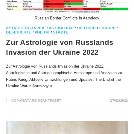
Russian Border Conflicts in Astrology
ASTROGEOGRAPHIE
/
ASTROLOGIE
/
DEUTSCH
/
EUROPE
/
GESCHICHTE
/
POLITIK
/
STÄDTE
Zur Astrologie von Russlands
Invasion der Ukraine 2022
Zur Astrologie von Russlands Invasion der Ukraine 2022.
Astrologische und Astrogeographische Horoskope und Analysen zu
Putins Krieg. Aktuelle Entwicklungen und Updates: The End of the
Ukraine War in Astrology &…
FÜR
KOMMENTARE DEAKTIVIERT
27/02/2022
ZUR
ASTROLOGIE
VON
RUSSLANDS
INVASION
DER
UKRAINE
2022