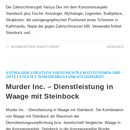
Der Zahnschmerzgott Vaisya Dev mit dem Korrosionsaspekt
Steinbock plus Fische. Astrologie, Mythologie, Legenden, Kraftplätze,
Skulpturen: die astrogeographischen Positionen eines Schreines in
Kathmandu, Nepal der gegen Zahnschmerzen hilft. Verwandte Artikel:
Steinbock und…
FÜR
KOMMENTARE DEAKTIVIERT
05/04/2017
DER
ZAHNSCHMERZGOTT
VAISYA
DEV
ASTROLOGIE
/
DEUTSCH
/
GESCHICHTE
/
INSTITUTIONEN UND
ORTE
/
STÄDTE
/
TERRORISMUS
/
UNKATEGORISIERT
Murder Inc. – Dienstleistung in
Waage mit Steinbock
Murder Inc. - Dienstleistung in Waage mit Steinbock. Sie Kombination
von Waage mit Steinbock als Maximum der
Dienstleistungsverpflichtung bzw. -bereitschaft Vergleiche: Waage in
der Astrogeographie, Steinbock in der Astrogeographie Murder…