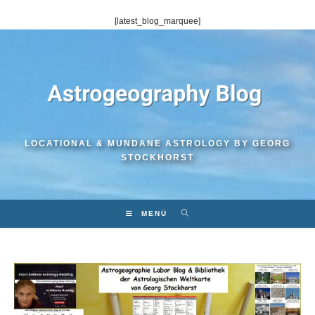
Zum
[latest_blog_marquee]
Inhalt
springen
LOCATIONAL & MUNDANE ASTROLOGY BY GEORG
STOCKHORST
MENÜ