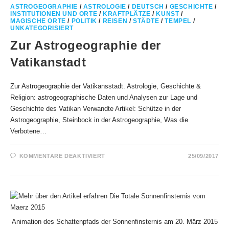
ASTROGEOGRAPHIE
/
ASTROLOGIE
/
DEUTSCH
/
GESCHICHTE
/
INSTITUTIONEN UND ORTE
/
KRAFTPLÄTZE
/
KUNST
/
MAGISCHE ORTE
/
POLITIK
/
REISEN
/
STÄDTE
/
TEMPEL
/
UNKATEGORISIERT
Zur Astrogeographie der
Vatikanstadt
Zur Astrogeographie der Vatikansstadt. Astrologie, Geschichte &
Religion: astrogeographische Daten und Analysen zur Lage und
Geschichte des Vatikan Verwandte Artikel: Schütze in der
Astrogeographie, Steinbock in der Astrogeographie, Was die
Verbotene…
FÜR
KOMMENTARE DEAKTIVIERT
25/09/2017
ZUR
ASTROGEOGRAPHIE
DER
VATIKANSTADT
Animation des Schattenpfads der Sonnenfinsternis am 20. März 2015