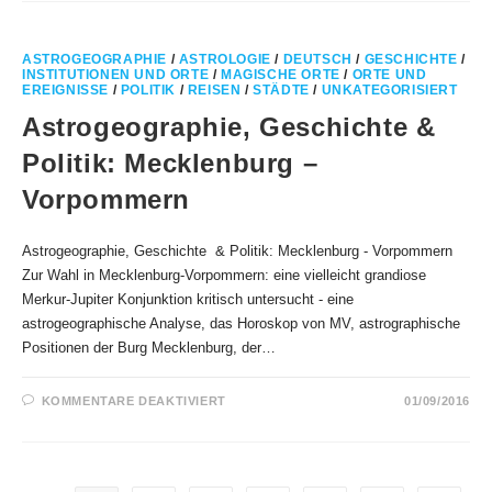
GEWINNT
DAS
HÖCHSTDOTIERTE
POKERTUNIER
DER
ASTROGEOGRAPHIE
/
ASTROLOGIE
/
DEUTSCH
/
GESCHICHTE
/
WELT
INSTITUTIONEN UND ORTE
/
MAGISCHE ORTE
/
ORTE UND
EREIGNISSE
/
POLITIK
/
REISEN
/
STÄDTE
/
UNKATEGORISIERT
Astrogeographie, Geschichte &
Politik: Mecklenburg –
Vorpommern
Astrogeographie, Geschichte & Politik: Mecklenburg - Vorpommern
Zur Wahl in Mecklenburg-Vorpommern: eine vielleicht grandiose
Merkur-Jupiter Konjunktion kritisch untersucht - eine
astrogeographische Analyse, das Horoskop von MV, astrographische
Positionen der Burg Mecklenburg, der…
FÜR
KOMMENTARE DEAKTIVIERT
01/09/2016
ASTROGEOGRAPHIE,
GESCHICHTE
&
POLITIK:
MECKLENBURG
–