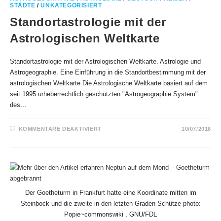
SICHT
STÄDTE
/
UNKATEGORISIERT
Standortastrologie mit der
Astrologischen Weltkarte
Standortastrologie mit der Astrologischen Weltkarte. Astrologie und
Astrogeographie. Eine Einführung in die Standortbestimmung mit der
astrologischen Weltkarte Die Astrologische Weltkarte basiert auf dem
seit 1995 urheberrechtlich geschützten "Astrogeographie System"
des…
FÜR
KOMMENTARE DEAKTIVIERT
10/07/2018
STANDORTASTROLOGIE
MIT
DER
ASTROLOGISCHEN
WELTKARTE
Der Goetheturm in Frankfurt hatte eine Koordinate mitten im
Steinbock und die zweite in den letzten Graden Schütze photo:
Popie~commonswiki , GNU/FDL