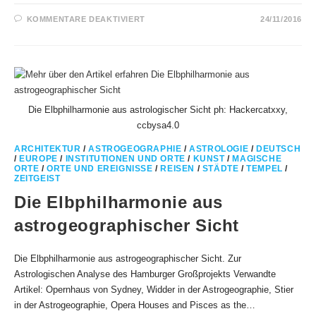
FÜR
KOMMENTARE DEAKTIVIERT
24/11/2016
SKORPION
ALS
ASTROLOGISCHER
RESONATOR
FÜR
HAIFISCHE
Die Elbphilharmonie aus astrologischer Sicht ph: Hackercatxxy,
ccbysa4.0
ARCHITEKTUR
/
ASTROGEOGRAPHIE
/
ASTROLOGIE
/
DEUTSCH
/
EUROPE
/
INSTITUTIONEN UND ORTE
/
KUNST
/
MAGISCHE
ORTE
/
ORTE UND EREIGNISSE
/
REISEN
/
STÄDTE
/
TEMPEL
/
ZEITGEIST
Die Elbphilharmonie aus
astrogeographischer Sicht
Die Elbphilharmonie aus astrogeographischer Sicht. Zur
Astrologischen Analyse des Hamburger Großprojekts Verwandte
Artikel: Opernhaus von Sydney, Widder in der Astrogeographie, Stier
in der Astrogeographie, Opera Houses and Pisces as the…