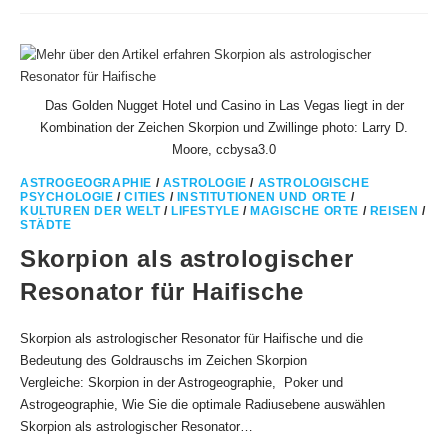
ASTROLOGIE
DER
REEPERBAHN
ZWISCHEN
FISCHE,
WASSERMANN
UND
STEINBOCK
Das Golden Nugget Hotel und Casino in Las Vegas liegt in der
Kombination der Zeichen Skorpion und Zwillinge photo: Larry D.
Moore, ccbysa3.0
ASTROGEOGRAPHIE
/
ASTROLOGIE
/
ASTROLOGISCHE
PSYCHOLOGIE
/
CITIES
/
INSTITUTIONEN UND ORTE
/
KULTUREN DER WELT
/
LIFESTYLE
/
MAGISCHE ORTE
/
REISEN
/
STÄDTE
Skorpion als astrologischer
Resonator für Haifische
Skorpion als astrologischer Resonator für Haifische und die
Bedeutung des Goldrauschs im Zeichen Skorpion
Vergleiche: Skorpion in der Astrogeographie, Poker und
Astrogeographie, Wie Sie die optimale Radiusebene auswählen
Skorpion als astrologischer Resonator…