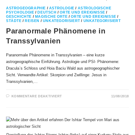
ASTROGEOGRAPHIE
/
ASTROLOGIE
/
ASTROLOGISCHE
PSYCHOLOGIE
/
DEUTSCH
/
ORTE UND EREIGNISSE
/
GESCHICHTE
/
MAGISCHE ORTE
/
ORTE UND EREIGNISSE
/
STÄDTE
/
REISEN
/
UNKATEGORISIERT
/
UNKATEGORISIERT
Paranormale Phänomene in
Transsylvanien
Paranormale Phänomene in Transsylvanien – eine kurze
astrogeographische Einführung. Astrologie und PSI- Phänomene:
Dracula`s Schloss und Hoia Baciu Wald aus astrogeographischer
Sicht. Verwandte Artikel: Skorpion und Zwillinge: Jesus in
Transsylvanien,…
FÜR
KOMMENTARE DEAKTIVIERT
11/08/2018
PARANORMALE
PHÄNOMENE
IN
TRANSSYLVANIEN
Darstellung des Ishtar Sterns Ishtar (links) auf einer Kudurru Stele aus