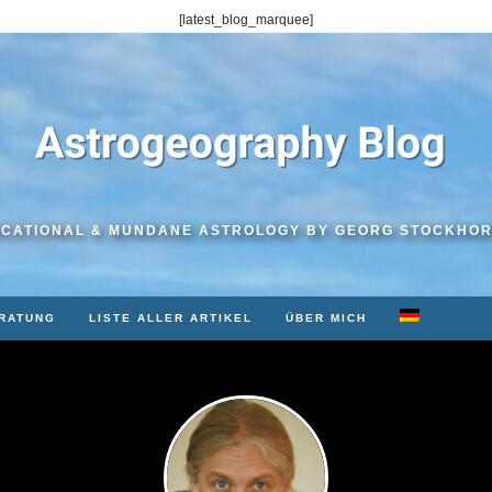
[latest_blog_marquee]
CATIONAL & MUNDANE ASTROLOGY BY GEORG STOCKHO
RATUNG
LISTE ALLER ARTIKEL
ÜBER MICH