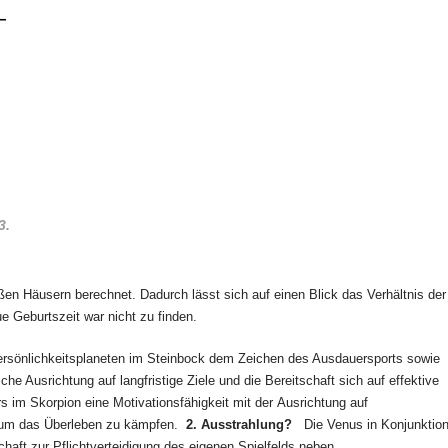
3.
en Häusern berechnet. Dadurch lässt sich auf einen Blick das Verhältnis der
ue G
eburtszeit war nicht zu finden.
sönlichkeitsplaneten im Steinbock dem Zeichen des Ausdauersports sowie
he Ausrichtung auf langfristige Ziele und die Bereitschaft sich auf effektive
m Skorpion eine Motivationsfähigkeit mit der Ausrichtung auf
e um das Überleben zu kämpfen.
2. Ausstrahlung?
Die Venus in Konjunktio
aft zur Pflichtverteidigung des eigenen Spielfelds neben