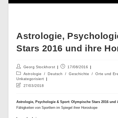
Astrologie, Psycholog
Stars 2016 und ihre H
Beitrags-
Beitrag
Georg Stockhorst
17/08/2016
Autor:
veröffentlicht:
Beitrags-
Astrologie
/
Deutsch
/
Geschichte
/
Orte und Er
Kategorie:
Unkategorisiert
Beitrag
27/03/2018
zuletzt
geändert
am:
Astrologie, Psychologie & Sport: Olympische Stars 2016 und
Fähigkeiten von Sportlern im Spiegel ihrer Horoskope