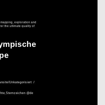
r mapping, exploration and
er the ultimate quality of
lympische
ope
ansite
/
Unkategorisiert
chte
,
Sternzeichen @de