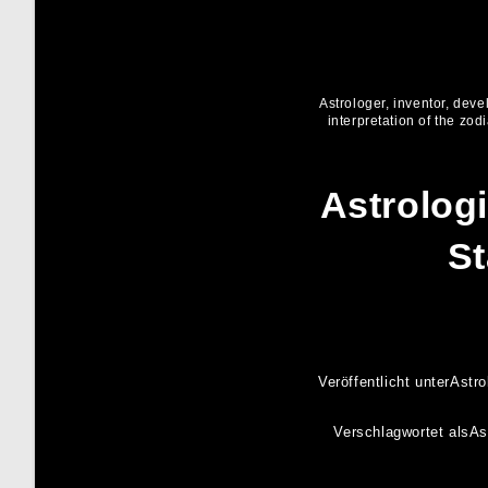
Astrologer, inventor, dev
interpretation of the zod
Astrolog
St
Veröffentlicht unter
Astro
Verschlagwortet als
As