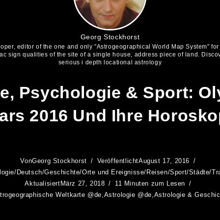
Georg Stockhorst
eloper, editor of the one and only "Astrogeographical World Map System" fo
iac sign qualities of the site of a single house, address piece of land. Discov
serious i depth locational astrology
ie, Psychologie & Sport: O
ars 2016 Und Ihre Horosk
Von
Georg Stockhorst
Veröffentlicht
August 17, 2016
logie
/
Deutsch
/
Geschichte
/
Orte und Ereignisse
/
Reisen
/
Sport
/
Städte
/
Tr
Aktualisiert
März 27, 2018
11 Minuten zum Lesen
trogeographische Weltkarte @de
,
Astrologie @de
,
Astrologie & Geschi