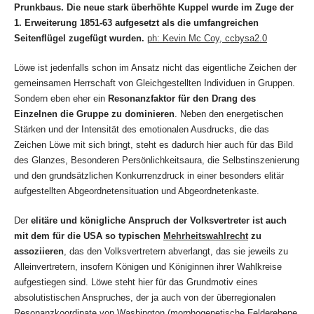
Prunkbaus. Die neue stark überhöhte Kuppel wurde im Zuge der
1. Erweiterung
1851-63 aufgesetzt als die umfangreichen
Seitenflügel zugefügt wurden.
ph: Kevin Mc Coy, ccbysa2.0
Löwe ist jedenfalls schon im Ansatz nicht das eigentliche Zeichen der
gemeinsamen Herrschaft von Gleichgestellten Individuen in Gruppen.
Sondern eben eher ein
Resonanzfaktor für den Drang des
Einzelnen die Gruppe zu dominieren
. Neben den energetischen
Stärken und der Intensität des emotionalen Ausdrucks, die das
Zeichen Löwe mit sich bringt, steht es dadurch hier auch für das Bild
des Glanzes, Besonderen Persönlichkeitsaura, die Selbstinszenierung
und den grundsätzlichen Konkurrenzdruck in einer besonders elitär
aufgestellten Abgeordnetensituation und Abgeordnetenkaste.
Der
elitäre und königliche Anspruch der Volksvertreter ist auch
mit dem für die USA so typischen
Mehrheitswahlrecht
zu
assoziieren
, das den Volksvertretern abverlangt, das sie jeweils zu
Alleinvertretern, insofern Königen und Königinnen ihrer Wahlkreise
aufgestiegen sind. Löwe steht hier für das Grundmotiv eines
absolutistischen Anspruches, der ja auch von der überregionalen
Resonanzkoordinate von Washington (morphogenetische Felderebene