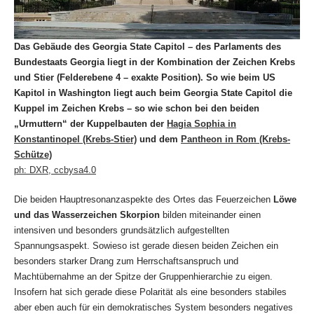
Das Gebäude des Georgia State Capitol – des Parlaments des
Bundestaats Georgia liegt in der Kombination der Zeichen Krebs
und Stier
(Felderebene 4 – exakte Position)
. So wie beim US
Kapitol in Washington liegt auch beim Georgia State Capitol die
Kuppel im Zeichen Krebs – so wie schon bei den beiden
„Urmuttern“ der Kuppelbauten der
Hagia Sophia
in
Konstantinopel (Krebs-Stier)
und dem
Pantheon in Rom (Krebs-
Schütze)
ph: DXR, ccbysa4.0
Die beiden Hauptresonanzaspekte des Ortes das Feuerzeichen
Löwe
und das Wasserzeichen Skorpion
bilden miteinander einen
intensiven und besonders grundsätzlich aufgestellten
Spannungsaspekt. Sowieso ist gerade diesen beiden Zeichen ein
besonders starker Drang zum Herrschaftsanspruch und
Machtübernahme an der Spitze der Gruppenhierarchie zu eigen.
Insofern hat sich gerade diese Polarität als eine besonders stabiles
aber eben auch für ein demokratisches System besonders negatives