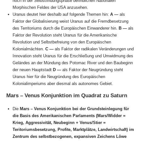
noch in der Selbstfindungsphase befindlichen Nationalen
Morphischen Feldes der USA anzusehen.
Uranus deutet hier deshalb auf folgende Themen hin:
A —
als
Faktor der Globalisierung weist Uranus auf die Fremdbesetzung
des Territoriums durch die Europäischen Einwanderer hin.
B —
als
Faktor der Revolution steht Uranus für die Amerikanische
Revolution und Selbstbefreiung von den Europäischen
Kolonialmächten.
C —
als Faktor der radikalen Veränderungen und
Innovation steht Uranus für die Erschließung und Umwidmung des
Geländes an der Mündung des Potomac River und den Baubeginn
der neuen Hauptstadt
D —
als Faktor der Neugründung steht
Uranus hier für die Neugründung des Europäischen
Kolonialimperiums aber diesmal als autonomes Gebiet.
Mars – Venus Konjunktion im Quadrat zu Saturn
Die
Mars – Venus Konjunktion bei der Grundsteinlegung für
die Basis des Amerikanischen Parlaments (Mars/Widder =
Krieg, Aggressivität, Neubeginn + Venus/Stier =
Teritoriumsbesetzung, Profite, Marktplätze, Landwirtschaft)
im
Zentrum des selbstbezogenen, expansiven Zeichens Löwe