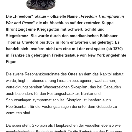
Die „Freedom“ Statue – offizielle Name „
Freedom Triumphant in
War and Peace
“ die als Abschluss auf der zentralen Kuppel
thront zeigt eine Kriegsgöttin mit Schwert, Schild und
Siegeskranz
.
Sie wurde durch den amerikanischen Bildhauer
Thomas Crawford
bis 1857 in Rom entworfen und gefertigt
.
Es
handelt sich insofern nicht um eine mit der erst später (ab 1870)
in Frankreich gefertigten
Freiheitsstatue von New York angelehnte
Figur.
Die zweite Resonanzkoordinate des Ortes an dem das Kapitol erbaut
wurde, liegt im ebenso streng hierarchiebezogenen, wachsamen,
verteidigungsbereiten Wasserzeichen
Skorpion,
das bei Gebäuden
auch besonders für den Festungscharakter, Bunker und
Schutzanlagen symptomatisch ist. Skorpion ist insofern auch
Repräsentant für die Festungsanlagen die unter dem Gebäude zu
vermuten sind.
Daneben steht Skorpion als Hauptzeichen der visuellen ebenso wie
psychologischen Beeindruckbarkeit für die Bedeutung des Führungs-