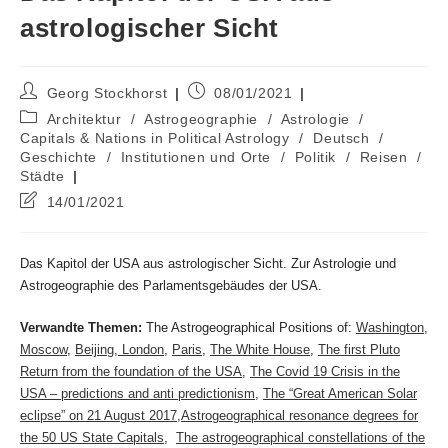
astrologischer Sicht
Beitrags-
Beitrag
Georg Stockhorst
08/01/2021
Autor:
veröffentlicht:
Beitrags-
Architektur
/
Astrogeographie
/
Astrologie
/
Kategorie:
Capitals & Nations in Political Astrology
/
Deutsch
/
Geschichte
/
Institutionen und Orte
/
Politik
/
Reisen
/
Städte
Beitrag
14/01/2021
zuletzt
geändert
am:
Das Kapitol der USA aus astrologischer Sicht. Zur Astrologie und
Astrogeographie des Parlamentsgebäudes der USA.
Verwandte Themen:
The Astrogeographical Positions of:
Washington
,
Moscow
,
Beijing,
London
,
Paris
,
The White House
,
The first Pluto
Return from the foundation of the USA,
The Covid 19 Crisis in the
USA – predictions and anti predictionism
,
The “Great American Solar
eclipse” on 21 August 2017
,
Astrogeographical resonance degrees for
the 50 US State Capitals
,
The astrogeographical constellations of the