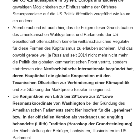
der
US -Einflusssphäre
in Syrien
,
Europa
und andere)
die
gewaltigen Möglichkeiten zur Einflussnahme der Offshore
Steuerparadiese auf die US Politik öffentlich vorgeführt wie kaum
ein anderer.
Atemberaubend ist auch hier, das die Folgen dieser Grundsituation
des amerikanischen Wahlsystems und Parlaments der US
Gesellschaft offensichtlich keinerlei weltanschauliches Regulativ
für diese Formen des Kapitalismus zu erlauben scheinen. Und das
obwohl gerade weil ja Russland seit 2014 nicht mehr nicht mehr
die Politik der globalen kommunistischen Front vertritt, sondern
stattdessen eine
Neofaschistische Internationale begründet hat,
deren Hauptinhalt die globale Kooperation mit den
Texanischen Ölkartellen zur Verhinderung einer Klimapolitik
und zur Stärkung der Marktpreise fossiler Energien ist.
Die
Konjunktion von Lilith bei 29°Löwe zur 27°Löwe
Resonanzkoordinate von Washington
bei der Gründung des
Amerikanischen Parlaments steht hier insofern für
die „geheime“
bzw. in der offiziellen Version als verdrängt und ungültig
behandelte (Lilith
)
Tradition (Horoskop der Grundsteinlegung)
der Machtstellung der Betrüger, Lobbyisten, Illusionisten im US
Parlament.