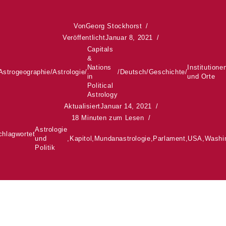
Von
Georg Stockhorst
Veröffentlicht
Januar 8, 2021
Capitals
&
Nations
Institutione
Astrogeographie
/
Astrologie
/
/
Deutsch
/
Geschichte
/
in
und Orte
Political
Astrology
Aktualisiert
Januar 14, 2021
18 Minuten zum Lesen
Astrologie
chlagwortet
und
,
Kapitol
,
Mundanastrologie
,
Parlament
,
USA
,
Washi
Politik