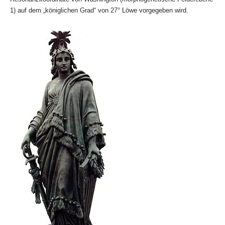
1) auf dem „königlichen Grad“ von 27° Löwe vorgegeben wird.