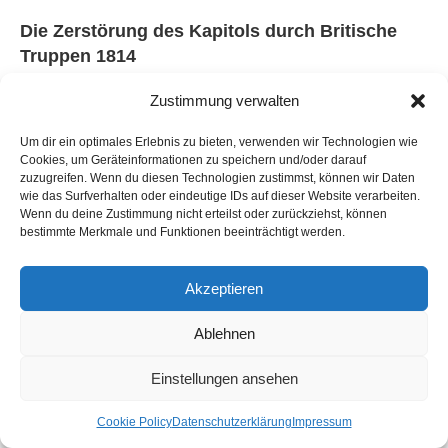
Die Zerstörung des Kapitols durch Britische
Truppen 1814
Zustimmung verwalten
Das von britischen Truppen im Jahr 1814 zerstörte Gebäude des
Um dir ein optimales Erlebnis zu bieten, verwenden wir Technologien wie
Kapitols. Mit Wasserfarbe kolorierte Zeichnung von George
Cookies, um Geräteinformationen zu speichern und/oder darauf
Munger
zuzugreifen. Wenn du diesen Technologien zustimmst, können wir Daten
wie das Surfverhalten oder eindeutige IDs auf dieser Website verarbeiten.
Während des
Britisch-Amerikanischen Krieg
s 1812-14 zündeten
Wenn du deine Zustimmung nicht erteilst oder zurückziehst, können
Britische Truppen am
24. August 1814
das Gebäude an und ließen es
bestimmte Merkmale und Funktionen beeinträchtigt werden.
komplett ausbrennen.
Akzeptieren
Horoskop für die Zerstörung des Kapitols durch britische
Ablehnen
Truppen am 24. August 1814 berechnet für 12:00 mittags
.
Uranus
als Indikator für die Globalisierung stand bei 29° Skorpion in
Einstellungen ansehen
exaktem Quadrat zur 27°Löwe Resonanzkoordinate der US
Hauptstadt Washington.
Cookie Policy
Datenschutzerklärung
Impressum
Uranus als Indikator für die Globalisierung stand bei 29°