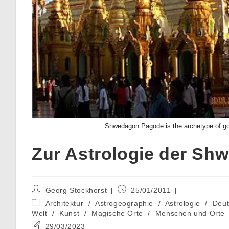
Shwedagon Pagode is the archetype of go
Zur Astrologie der Sh
Beitrags-
Beitrag
Georg Stockhorst
25/01/2011
Autor:
veröffentlicht:
Beitrags-
Architektur
/
Astrogeographie
/
Astrologie
/
Deut
Kategorie:
Welt
/
Kunst
/
Magische Orte
/
Menschen und Orte
Beitrag
29/03/2023