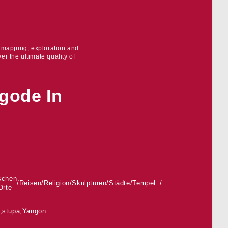
r mapping, exploration and
er the ultimate quality of
gode In
schen
/
Reisen
/
Religion
/
Skulpturen
/
Städte
/
Tempel
Orte
,
stupa
,
Yangon