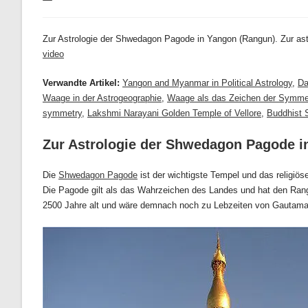
zuletzt
geändert
am:
Zur Astrologie der Shwedagon Pagode in Yangon (Rangun). Zur as
video
Verwandte Artikel:
Yangon and Myanmar in Political Astrology
,
Da
Waage in der Astrogeographie
,
Waage als das Zeichen der Symme
symmetry
,
Lakshmi Narayani Golden Temple of Vellore
,
Buddhist S
Zur Astrologie der Shwedagon Pagode i
Die
Shwedagon Pagode
ist der wichtigste Tempel und das religi
Die Pagode gilt als das Wahrzeichen des Landes und hat den Rang 
2500 Jahre alt und wäre demnach noch zu Lebzeiten von Gautama 