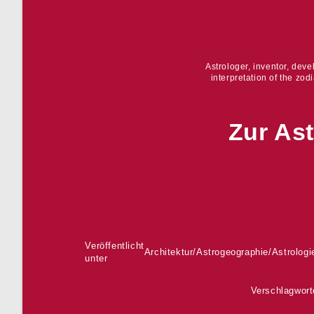
Astrologer, inventor, dev
interpretation of the zod
Zur As
Veröffentlicht
Architektur
/
Astrogeographie
/
Astrologi
unter
Verschlagwort