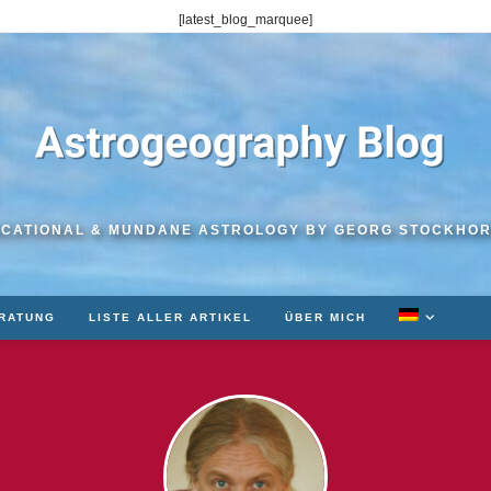
[latest_blog_marquee]
CATIONAL & MUNDANE ASTROLOGY BY GEORG STOCKHO
RATUNG
LISTE ALLER ARTIKEL
ÜBER MICH