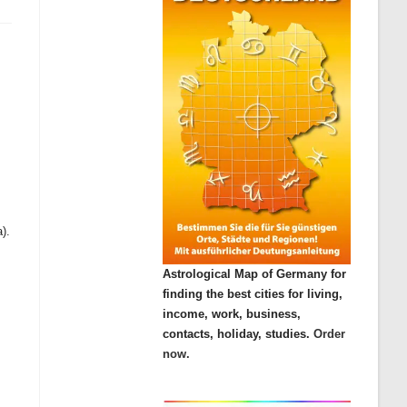
).
Astrological Map of Germany for
finding the best cities for living,
income, work, business,
contacts, holiday, studies.
Order
now.