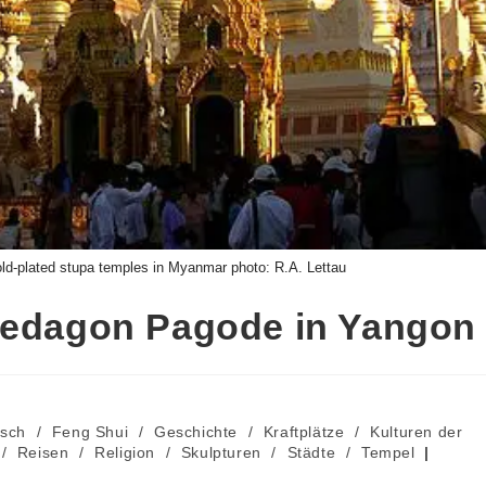
ld-plated stupa temples in Myanmar photo: R.A. Lettau
wedagon Pagode in Yangon
sch
/
Feng Shui
/
Geschichte
/
Kraftplätze
/
Kulturen der
/
Reisen
/
Religion
/
Skulpturen
/
Städte
/
Tempel