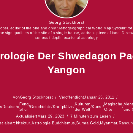
Georg Stockhorst
eloper, editor of the one and only "Astrogeographical World Map System" fo
iac sign qualities of the site of a single house, address piece of land. Discov
serious i depth locational astrology
trologie Der Shwedagon Pa
Yangon
Von
Georg Stockhorst
Veröffentlicht
Januar 25, 2011
Feng
Kulturen
Magische
Men
e
/
Deutsch
/
/
Geschichte
/
Kraftplätze
/
/
Kunst
/
/
Shui
der Welt
Orte
und 
Aktualisiert
März 29, 2023
7 Minuten zum Lesen
et als
architektur
,
Astrologie
,
Buddhismus
,
Burma
,
Gold
,
Myanmar
,
Rangun