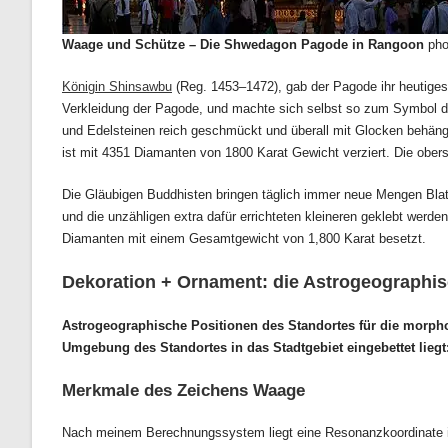
Waage und Schütze – Die Shwedagon Pagode in Rangoon
pho
Königin Shinsawbu
(Reg. 1453–1472), gab der Pagode ihr heutiges E
Verkleidung der Pagode, und machte sich selbst so zum Symbol de
und Edelsteinen reich geschmückt und überall mit Glocken behängt
ist mit 4351 Diamanten von 1800 Karat Gewicht verziert. Die oberst
Die Gläubigen Buddhisten bringen täglich immer neue Mengen Blatt
und die unzähligen extra dafür errichteten kleineren geklebt werde
Diamanten mit einem Gesamtgewicht von 1,800 Karat besetzt.
Dekoration + Ornament: die Astrogeographis
Astrogeographische Positionen des Standortes für die morpho
Umgebung des Standortes in das Stadtgebiet eingebettet liegt
Merkmale des Zeichens Waage
Nach meinem Berechnungssystem liegt eine Resonanzkoordinate 