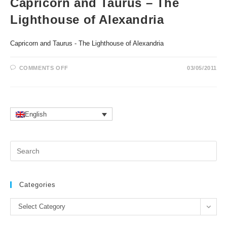
Capricorn and Taurus – The
Lighthouse of Alexandria
Capricorn and Taurus - The Lighthouse of Alexandria
ON
COMMENTS OFF
03/05/2011
CAPRICORN
AND
TAURUS
–
THE
LIGHTHOUSE
OF
English
ALEXANDRIA
Pr
Es
to
clo
Categories
the
Categories
se
Select Category
pan