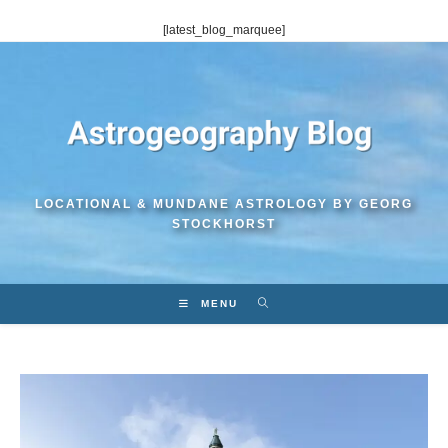
Skip
[latest_blog_marquee]
to
content
LOCATIONAL & MUNDANE ASTROLOGY BY GEORG
STOCKHORST
MENU