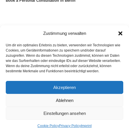
Book a Personal Consultation in Berlin
Zustimmung verwalten
Um dir ein optimales Erlebnis zu bieten, verwenden wir Technologien wie
Cookies, um Geräteinformationen zu speichern und/oder darauf
zuzugreifen. Wenn du diesen Technologien zustimmst, können wir Daten
wie das Surfverhalten oder eindeutige IDs auf dieser Website verarbeiten.
Wenn du deine Zustimmung nicht erteilst oder zurückziehst, können
bestimmte Merkmale und Funktionen beeinträchtigt werden.
Akzeptieren
Privacy Policy
Imprint
List of articles
Astrology
Astrogeography
Cookie Policy (EU)
Ablehnen
Copyright © 2023 Georg Stockhorst - powered by OceanWP Theme &
Wordpress
Einstellungen ansehen
English
Cookie Policy
Privacy Policy
Imprint