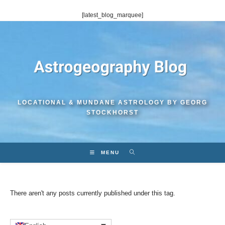
Skip
[latest_blog_marquee]
to
content
LOCATIONAL & MUNDANE ASTROLOGY BY GEORG
STOCKHORST
MENU
There aren't any posts currently published under this tag.