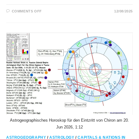
ON
COMMENTS OFF
12/08/2025
THE
AUGUST
2025
ALASKA
MEETING
OF
TRUMP
&
PUTIN
IN
ASTROLOGY
Astrogeographisches Horoskop für den Eintzritt von Chiron am 20.
Jun 2026, 1:12
ASTROGEOGRAPHY
/
ASTROLOGY
/
CAPITALS & NATIONS IN