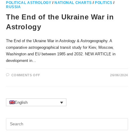
POLITICAL ASTROLOGY
/
NATIONAL CHARTS
/
POLITICS
/
RUSSIA
The End of the Ukraine War in
Astrology
The End of the Ukraine War in Astrology & Astrogeography. A
comparative astrogeographical transit study for Kiev, Moscow,
Washington and EU between 1985 and 2032. NEW ARTICLE in
development in…
ON
COMMENTS OFF
26/06/2024
THE
END
OF
THE
UKRAINE
WAR
IN
English
ASTROLOGY
Pr
Es