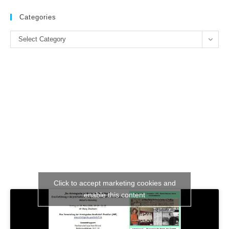
to
clo
Categories
the
Categories
se
Select Category
pan
Click to accept marketing cookies and
enable this content