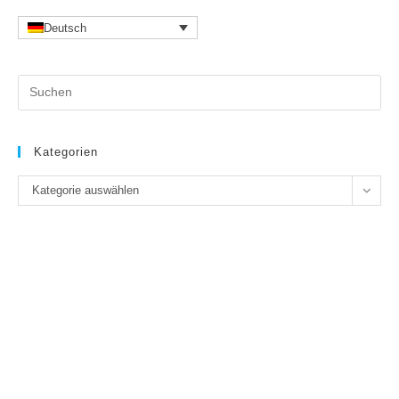
Deutsch
Pr
Es
to
clo
Kategorien
the
Kategorien
se
Kategorie auswählen
pan