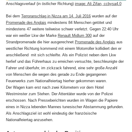
Anschlagsverlauf (in östlicher Richtung)
image: Ali Zifan, ccbysa4.0
Bei dem
Terroranschlag in Nizza am 14. Juli 2016
wurden auf der
Promenade des Anglais
mindestens 84 Menschen getötet und
mindestens 47 weitere teilweise schwer verletzt. Gegen 22:40 Uhr
war ein weißer Lkw der Marke
Renault Midlum 300
auf der
Strandpromenade die hier ausgerechnet
Promenade des Anglais
aus
westlicher Richtung kommend mit einem Motorroller kollidiert den er
anschließend mit sich schleifte. Als ein Polizist neben dem Lkw
herlief und das Führerhaus zu erreichen versuchte, beschleunigte der
Fahrer und überfuhr, im zickzack fahrend, eine sehr große Anzahl
von Menschen die wegen des gerade zu Ende gegangenen
Feuerwerks zum Nationalfeiertag hierher gekommen waren.
Der Wagen kam erst nach zwei Kilometern vor dem Hotel
Westminster zum Stehen. Der Attentäter wurde von der Polizei
erschossen. Nach Presseberichten wurden im Wagen die Papiere
eines in Nizza lebenden Mannes tunesischer Abstammung gefunden.
Als Anschlagsziel ist wohl eindeutig der französische
Nationalfeiertag anzusehen.