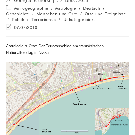
Georg Stockhorst
15/07/2016
Autor:
veröffentlicht:
Beitrags-
Astrogeographie
/
Astrologie
/
Deutsch
/
Kategorie:
Geschichte
/
Menschen und Orte
/
Orte und Ereignisse
/
Politik
/
Terrorismus
/
Unkategorisiert
Beitrag
07/07/2019
zuletzt
geändert
am:
Astrologie & Orte: Der Terroranschlag am französischen
Nationalfeiertag in Nizza: