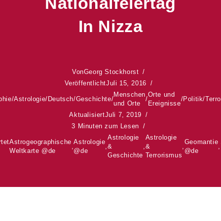
Nationalfeiertag
In Nizza
Von
Georg Stockhorst
Veröffentlicht
Juli 15, 2016
Menschen
Orte und
phie
/
Astrologie
/
Deutsch
/
Geschichte
/
/
/
Politik
/
Terr
und Orte
Ereignisse
Aktualisiert
Juli 7, 2019
3 Minuten zum Lesen
Astrologie
Astrologie
tet
Astrogeographische
Astrologie
Geomantie
,
,
&
,
&
,
,
Weltkarte @de
@de
@de
Geschichte
Terrorismus