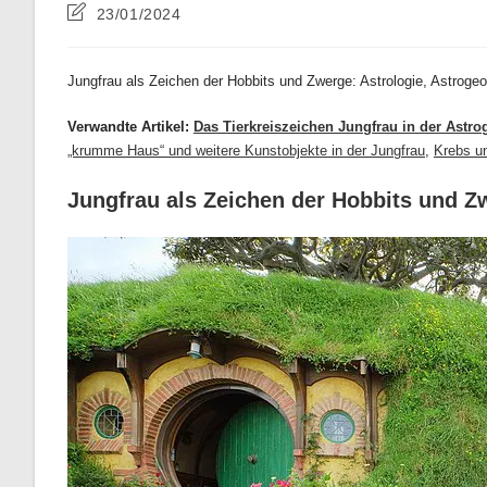
Beitrag
23/01/2024
zuletzt
geändert
am:
Jungfrau als Zeichen der Hobbits und Zwerge: Astrologie, Astroge
Verwandte Artikel:
Das Tierkreiszeichen Jungfrau in der Astr
„krumme Haus“ und weitere Kunstobjekte in der Jungfrau
,
Krebs u
Jungfrau als Zeichen der Hobbits und Z