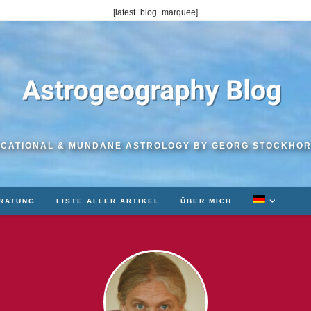
[latest_blog_marquee]
CATIONAL & MUNDANE ASTROLOGY BY GEORG STOCKHO
RATUNG
LISTE ALLER ARTIKEL
ÜBER MICH