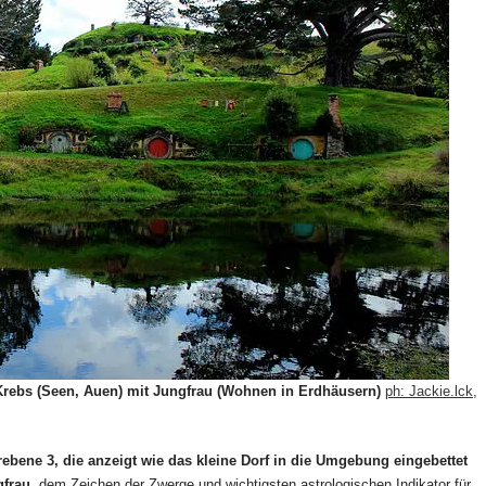
Krebs (Seen, Auen) mit Jungfrau (Wohnen in Erdhäusern)
ph: Jackie.lck,
bene 3, die anzeigt wie das kleine Dorf in die Umgebung eingebettet
gfrau
, dem Zeichen der Zwerge und wichtigsten astrologischen Indikator für