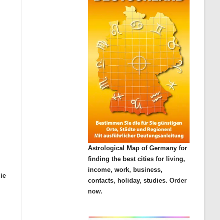
Astrological Map of Germany for
finding the best cities for living,
income, work, business,
ie
contacts, holiday, studies.
Order
now.