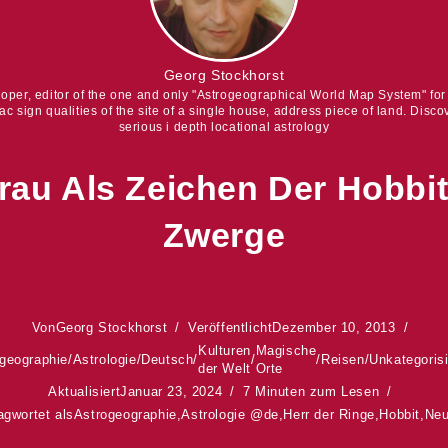
Georg Stockhorst
eloper, editor of the one and only "Astrogeographical World Map System" fo
iac sign qualities of the site of a single house, address piece of land. Discov
serious i depth locational astrology
rau Als Zeichen Der Hobbi
Zwerge
Von
Georg Stockhorst
Veröffentlicht
Dezember 10, 2013
Kulturen
Magische
geographie
/
Astrologie
/
Deutsch
/
/
/
Reisen
/
Unkategorisi
der Welt
Orte
Aktualisiert
Januar 23, 2024
7 Minuten zum Lesen
agwortet als
Astrogeographie
,
Astrologie @de
,
Herr der Ringe
,
Hobbit
,
Neu