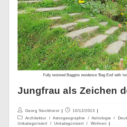
Fully restored Baggins residence 'Bag End' with 'n
Jungfrau als Zeichen 
Beitrags-
Beitrag
Georg Stockhorst
10/12/2013
Autor:
veröffentlicht:
Beitrags-
Architektur
/
Astrogeographie
/
Astrologie
/
Deut
Kategorie:
Unkategorisiert
/
Unkategorisiert
/
Wohnen