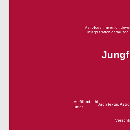
Astrologer, inventor, dev
interpretation of the zod
Jungf
Veröffentlicht
Architektur
/
Astro
unter
Verschl