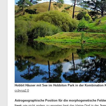
Hobbit Häuser mit See im Hobbiton Park in der Kombination 
ccbysa2.0
Astrogeographische Position für die morphogenetische Feldere
liegt:
wie nicht anders z
u erwarten liegt das kleine Dorf in der
Jun