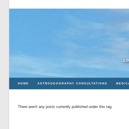
Skip
to
content
LO
HOME
ASTROGEOGRAPHY CONSULTATIONS
MEDIC
There aren't any posts currently published under this tag.