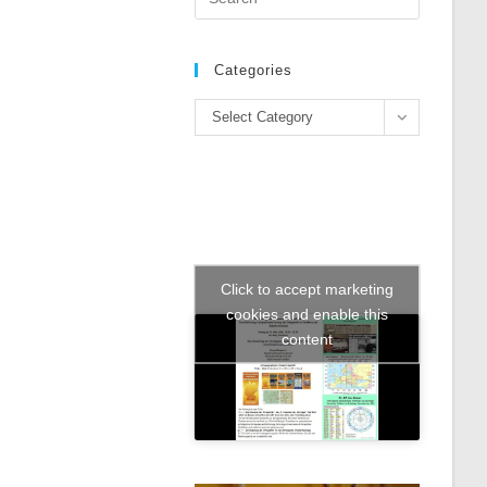
Escape
to
close
Categories
the
Categories
search
Select Category
panel.
Click to accept marketing
cookies and enable this
content