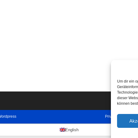
Um dir ein o
Geräteinfor
Technologien
dieser Websi
können best
Wordpress
Privacy Policy
Imp
Akz
English