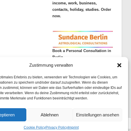
income, work, business,
contacts, holiday, studies.
Order
now.
Book a Personal Consultation in
Berlin
Zustimmung verwalten
ptimales Erlebnis zu bieten, verwenden wir Technologien wie Cookies, um
mationen zu speichern und/oder darauf zuzugreifen. Wenn du diesen
 zustimmst, können wir Daten wie das Surfverhalten oder eindeutige IDs auf
te verarbeiten. Wenn du deine Zustimmung nicht erteilst oder zurückziehst,
immte Merkmale und Funktionen beeinträchtigt werden.
rint
List of articles
Astrology
Astrogeography
Cookie Policy (EU)
eptieren
Ablehnen
Einstellungen ansehen
Cookie Policy
Privacy Policy
Imprint