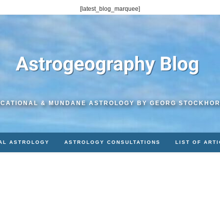
[latest_blog_marquee]
CATIONAL & MUNDANE ASTROLOGY BY GEORG STOCKHO
AL ASTROLOGY
ASTROLOGY CONSULTATIONS
LIST OF ART