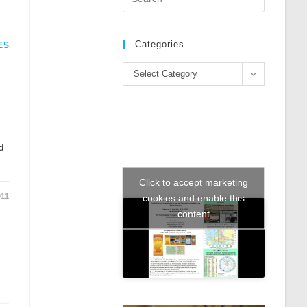
Escape
to
close
Categories
ES
the
Categories
search
Select Category
panel.
d
Click to accept marketing
cookies and enable this
011
content