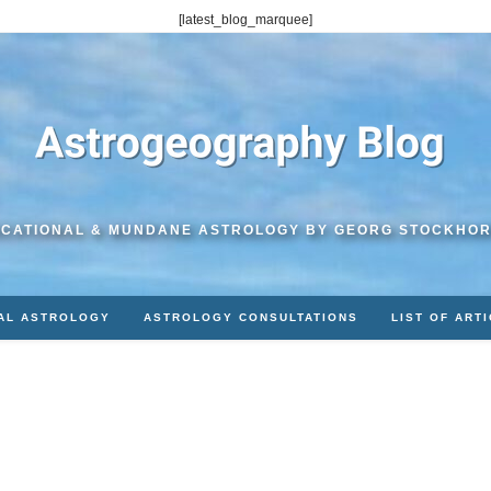
[latest_blog_marquee]
CATIONAL & MUNDANE ASTROLOGY BY GEORG STOCKHO
AL ASTROLOGY
ASTROLOGY CONSULTATIONS
LIST OF ART