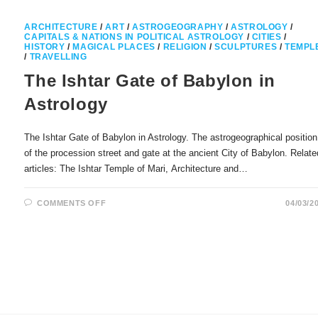
ARCHITECTURE
/
ART
/
ASTROGEOGRAPHY
/
ASTROLOGY
/
CAPITALS & NATIONS IN POLITICAL ASTROLOGY
/
CITIES
/
HISTORY
/
MAGICAL PLACES
/
RELIGION
/
SCULPTURES
/
TEMPL
/
TRAVELLING
The Ishtar Gate of Babylon in
Astrology
The Ishtar Gate of Babylon in Astrology. The astrogeographical position
of the procession street and gate at the ancient City of Babylon. Relate
articles: The Ishtar Temple of Mari, Architecture and…
ON
COMMENTS OFF
04/03/2
THE
ISHTAR
GATE
OF
BABYLON
IN
ASTROLOGY