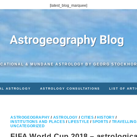
[latest_blog_marquee]
CATIONAL & MUNDANE ASTROLOGY BY GEORG STOCKHO
AL ASTROLOGY
ASTROLOGY CONSULTATIONS
LIST OF ART
ASTROGEOGRAPHY
/
ASTROLOGY
/
CITIES
/
HISTORY
/
INSTITUTIONS AND PLACES
/
LIFESTYLE
/
SPORTS
/
TRAVELLING
UNCATEGORIZED
FIFA World Cup 2018 – astrologica