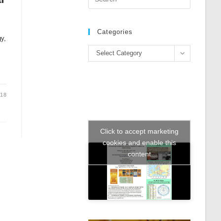
Escape
to
close
Categories
gy,
the
Categories
search
Select Category
panel.
018
Click to accept marketing
cookies and enable this
content