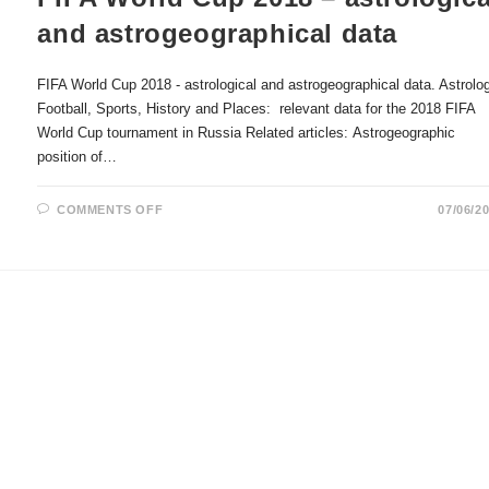
and astrogeographical data
FIFA World Cup 2018 - astrological and astrogeographical data. Astrolo
Football, Sports, History and Places: relevant data for the 2018 FIFA
World Cup tournament in Russia Related articles: Astrogeographic
position of…
ON
COMMENTS OFF
07/06/2
FIFA
WORLD
CUP
2018
–
ASTROLOGICAL
AND
ASTROGEOGRAPHICAL
DATA