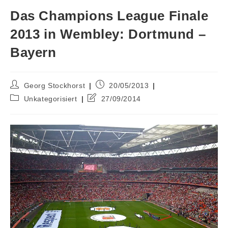
Das Champions League Finale
2013 in Wembley: Dortmund –
Bayern
Beitrags-
Beitrag
Georg Stockhorst
20/05/2013
Autor:
veröffentlicht:
Beitrags-
Beitrag
Unkategorisiert
27/09/2014
Kategorie:
zuletzt
geändert
am: