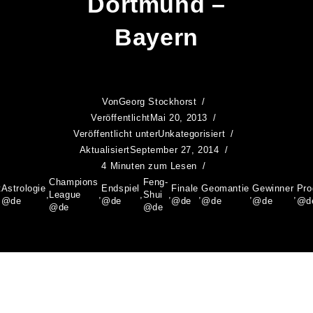
Dortmund –
Bayern
Von
Georg Stockhorst
Veröffentlicht
Mai 20, 2013
Veröffentlicht unter
Unkategorisiert
Aktualisiert
September 27, 2014
4 Minuten zum Lesen
Champions
Feng-
t
Astrologie
Endspiel
Finale
Geomantie
Gewinner
Pro
,
League
,
,
Shui
,
,
,
,
@de
@de
@de
@de
@de
@d
@de
@de