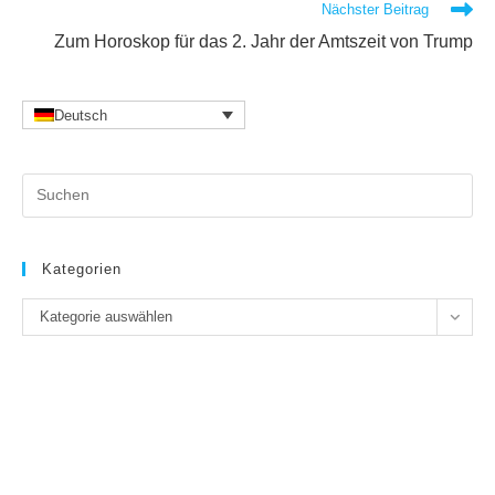
Nächster Beitrag
Zum Horoskop für das 2. Jahr der Amtszeit von Trump
Deutsch
Pr
Es
to
clo
Kategorien
the
Kategorien
se
Kategorie auswählen
pan