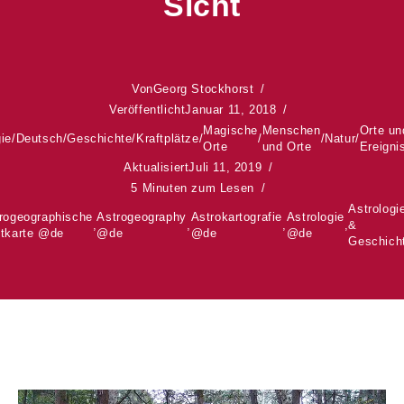
Sicht
Von
Georg Stockhorst
Veröffentlicht
Januar 11, 2018
Magische
Menschen
Orte un
gie
/
Deutsch
/
Geschichte
/
Kraftplätze
/
/
/
Natur
/
Orte
und Orte
Ereigni
Aktualisiert
Juli 11, 2019
5 Minuten zum Lesen
Astrologi
rogeographische
Astrogeography
Astrokartografie
Astrologie
,
,
,
,
&
tkarte @de
@de
@de
@de
Geschich