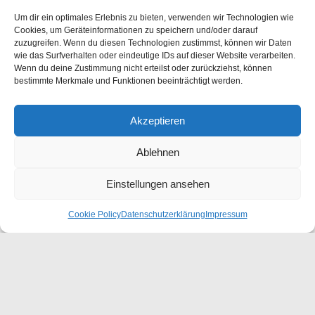
Um dir ein optimales Erlebnis zu bieten, verwenden wir Technologien wie
Cookies, um Geräteinformationen zu speichern und/oder darauf
zuzugreifen. Wenn du diesen Technologien zustimmst, können wir Daten
wie das Surfverhalten oder eindeutige IDs auf dieser Website verarbeiten.
Wenn du deine Zustimmung nicht erteilst oder zurückziehst, können
bestimmte Merkmale und Funktionen beeinträchtigt werden.
Astrological Map of Germany for finding the best cities for living,
income, work, business, contacts, holiday, studies.
Order now.
Akzeptieren
Ablehnen
Einstellungen ansehen
Cookie Policy
Datenschutzerklärung
Impressum
Book a Personal Consultation in Berlin