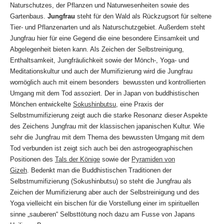
Naturschutzes, der Pflanzen und Naturwesenheiten sowie des
Gartenbaus.
Jungfrau
steht für den Wald als Rückzugsort für seltene
Tier- und Pflanzenarten und als Naturschutzgebiet. Außerdem steht
Jungfrau hier für eine Gegend die eine besondere Einsamkeit und
Abgelegenheit bieten kann. Als Zeichen der Selbstreinigung,
Enthaltsamkeit, Jungfräulichkeit sowie der Mönch-, Yoga- und
Meditationskultur und auch der Mumifizierung wird die Jungfrau
womöglich auch mit einem besonders bewussten und kontrollierten
Umgang mit dem Tod assoziert. Der in Japan von buddhistischen
Mönchen entwickelte
Sokushinbutsu,
eine Praxis der
Selbstmumifizierung zeigt auch die starke Resonanz dieser Aspekte
des Zeichens Jungfrau mit der klassischen japanischen Kultur. Wie
sehr die Jungfrau mit dem Thema des bewussten Umgang mit dem
Tod verbunden ist zeigt sich auch bei den astrogeographischen
Positionen des
Tals der Könige
sowie der
Pyramiden von
Gizeh
. Bedenkt man die Buddhistischen Traditionen der
Selbstmumifizierung (Sokushinbutsu) so steht die Jungfrau als
Zeichen der Mumifizierung aber auch der Selbstreinigung und des
Yoga vielleicht ein bischen für die Vorstellung einer im spirituellen
sinne „sauberen“ Selbsttötung noch dazu am Fusse von Japans