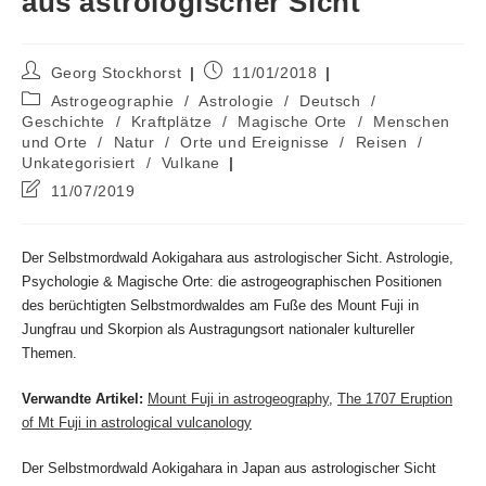
aus astrologischer Sicht
Beitrags-
Beitrag
Georg Stockhorst
11/01/2018
Autor:
veröffentlicht:
Beitrags-
Astrogeographie
/
Astrologie
/
Deutsch
/
Kategorie:
Geschichte
/
Kraftplätze
/
Magische Orte
/
Menschen
und Orte
/
Natur
/
Orte und Ereignisse
/
Reisen
/
Unkategorisiert
/
Vulkane
Beitrag
11/07/2019
zuletzt
geändert
am:
Der Selbstmordwald Aokigahara aus astrologischer Sicht. Astrologie,
Psychologie & Magische Orte: die astrogeographischen Positionen
des berüchtigten Selbstmordwaldes am Fuße des Mount Fuji in
Jungfrau und Skorpion als Austragungsort nationaler kultureller
Themen.
Verwandte Artikel:
Mount Fuji in astrogeography
,
The 1707 Eruption
of Mt Fuji in astrological vulcanology
Der Selbstmordwald Aokigahara in Japan aus astrologischer Sicht