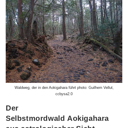
Waldweg, der in den Aokigahara führt photo: Guilhem Vellut,
ccbysa2.0
Der
Selbstmordwald Aokigahara