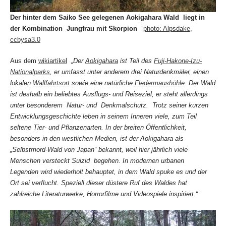
Der hinter dem Saiko See gelegenen Aokigahara Wald liegt in
der Kombination Jungfrau mit Skorpion
photo: Alpsdake,
ccbysa3.0
Aus dem
wikiartikel
„Der
Aokigahara
ist Teil des
Fuji-Hakone-Izu-
Nationalparks
, er umfasst unter anderem drei Naturdenkmäler, einen
lokalen
Wallfahrtsort
sowie eine natürliche
Fledermaushöhle
. Der Wald
ist deshalb ein beliebtes Ausflugs- und Reiseziel, er steht allerdings
unter besonderem Natur- und Denkmalschutz. Trotz seiner kurzen
Entwicklungsgeschichte leben in seinem Inneren viele, zum Teil
seltene Tier- und Pflanzenarten. In der breiten Öffentlichkeit,
besonders in den westlichen Medien, ist der Aokigahara als
„Selbstmord-Wald von Japan“ bekannt, weil hier jährlich viele
Menschen versteckt Suizid begehen. In modernen urbanen
Legenden wird wiederholt behauptet, in dem Wald spuke es und der
Ort sei verflucht. Speziell dieser düstere Ruf des Waldes hat
zahlreiche Literaturwerke, Horrorfilme und Videospiele inspiriert.“