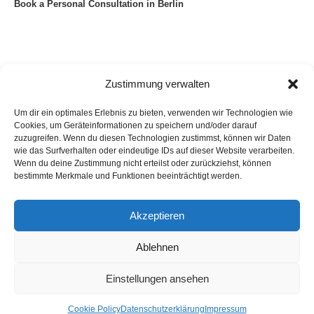
Book a Personal Consultation in Berlin
Zustimmung verwalten
Um dir ein optimales Erlebnis zu bieten, verwenden wir Technologien wie
Cookies, um Geräteinformationen zu speichern und/oder darauf
zuzugreifen. Wenn du diesen Technologien zustimmst, können wir Daten
wie das Surfverhalten oder eindeutige IDs auf dieser Website verarbeiten.
Wenn du deine Zustimmung nicht erteilst oder zurückziehst, können
bestimmte Merkmale und Funktionen beeinträchtigt werden.
Akzeptieren
Datenschutzerklärung
Impressum
Liste aller Artikel
Astrology
Astrogeography
Ablehnen
Copyright © 2023 Georg Stockhorst - powered by OceanWP Theme &
Wordpress
Einstellungen ansehen
English
(
Englisch
)
Deutsch
Cookie Policy
Datenschutzerklärung
Impressum