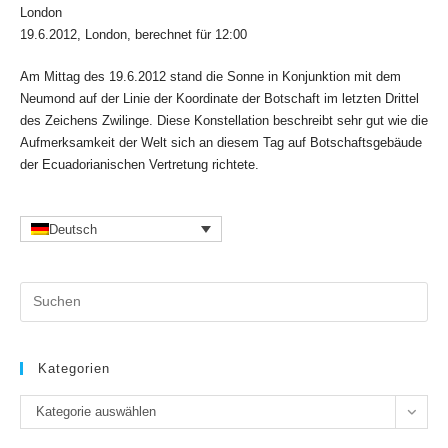
London
19.6.2012, London, berechnet für 12:00
Am Mittag des 19.6.2012 stand die Sonne in Konjunktion mit dem
Neumond auf der Linie der Koordinate der Botschaft im letzten Drittel
des Zeichens Zwilinge. Diese Konstellation beschreibt sehr gut wie die
Aufmerksamkeit der Welt sich an diesem Tag auf Botschaftsgebäude
der Ecuadorianischen Vertretung richtete.
Deutsch
Pr
Es
to
clo
Kategorien
the
Kategorien
se
Kategorie auswählen
pan