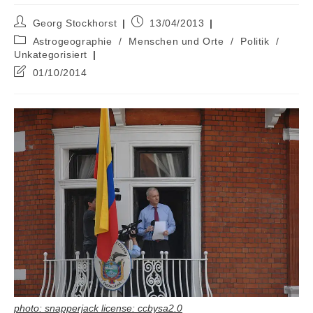
Beitrags-
Beitrag
Georg Stockhorst
13/04/2013
Autor:
veröffentlicht:
Beitrags-
Astrogeographie
/
Menschen und Orte
/
Politik
/
Kategorie:
Unkategorisiert
Beitrag
01/10/2014
zuletzt
geändert
am:
photo: snapperjack license: ccbysa2.0