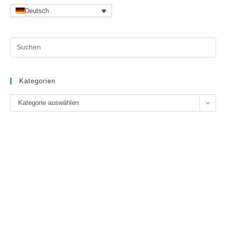
Deutsch
Pr
Es
to
clo
Kategorien
the
Kategorien
se
Kategorie auswählen
pan