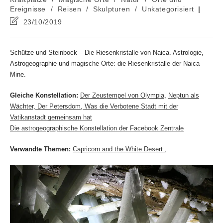
Ereignisse
/
Reisen
/
Skulpturen
/
Unkategorisiert
Beitrag
23/10/2019
zuletzt
geändert
am:
Schütze und Steinbock – Die Riesenkristalle von Naica. Astrologie,
Astrogeographie und magische Orte: die Riesenkristalle der Naica
Mine.
Gleiche Konstellation:
Der Zeustempel von Olympia
,
Neptun als
Wächter
,
Der Petersdom
, Was die Verbotene Stadt mit der
Vatikanstadt gemeinsam hat
Die astrogeographische Konstellation der Facebook Zentrale
Verwandte Themen:
Capricorn and the White Desert
,