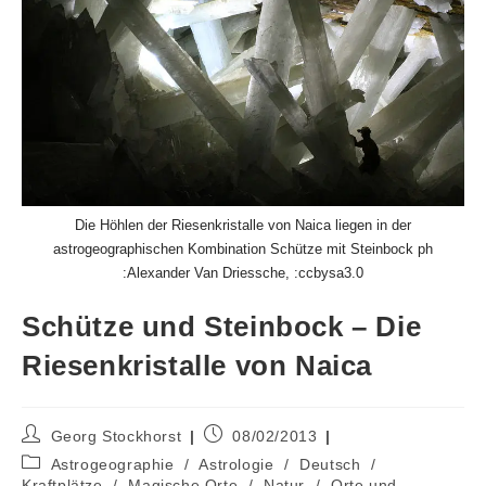
Die Höhlen der Riesenkristalle von Naica liegen in der
astrogeographischen Kombination Schütze mit Steinbock ph
:Alexander Van Driessche, :ccbysa3.0
Schütze und Steinbock – Die
Riesenkristalle von Naica
Beitrags-
Beitrag
Georg Stockhorst
08/02/2013
Autor:
veröffentlicht:
Beitrags-
Astrogeographie
/
Astrologie
/
Deutsch
/
Kategorie:
Kraftplätze
/
Magische Orte
/
Natur
/
Orte und